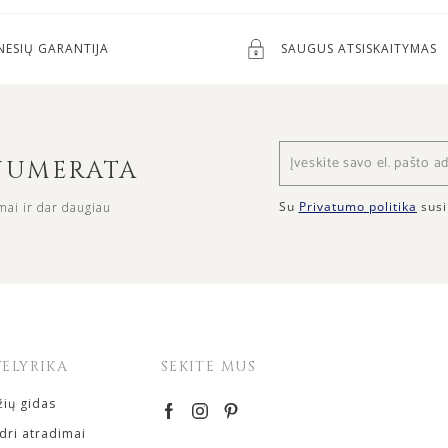
NESIŲ GARANTIJA
SAUGUS ATSISKAITYMAS
ENUMERATA
Su
Privatumo politika
susi
mai ir dar daugiau
VELYRIKA
SEKITE MUS
ių gidas
ri atradimai