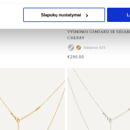
Slapukų nustatymai
L
a apyrankė iš karoliukų su
reguliuojamo ilgio vėrin
tuotu gintaru – bliss
apyrankės papuošalų rink
vyšniniu gintaru ir sidab
cherry
Sidabras 925
€
290.00