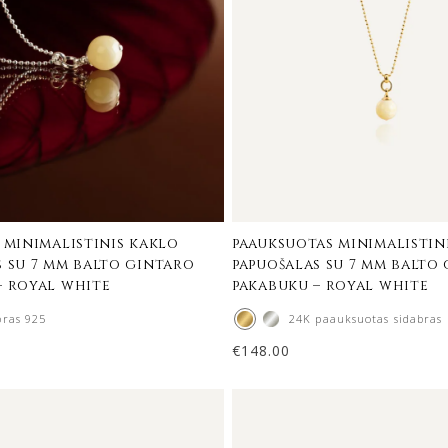
 minimalistinis kaklo
paauksuotas minimalistin
s su 7 mm balto gintaro
papuošalas su 7 mm balto
– royal white
pakabuku – royal white
bras 925
24K paauksuotas sidabras
€
148.00