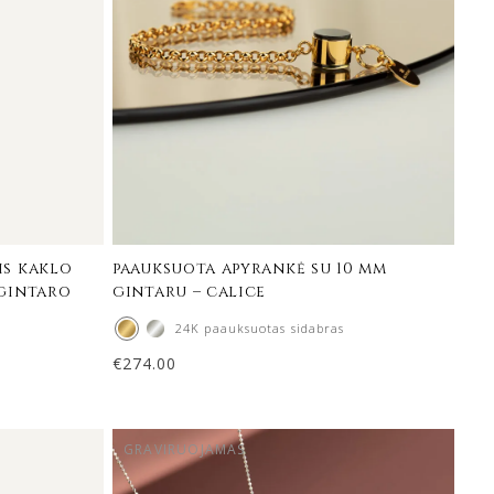
is kaklo
paauksuota apyrankė su 10 mm
 gintaro
gintaru – calice
24K paauksuotas sidabras
€
274.00
GRAVIRUOJAMAS