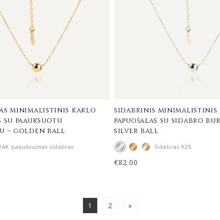
as minimalistinis kaklo
sidabrinis minimalistinis
s su paauksuotu
papuošalas su sidabro bu
u – golden ball
silver ball
24K paauksuotas sidabras
Sidabras 925
€
82.00
1
2
»