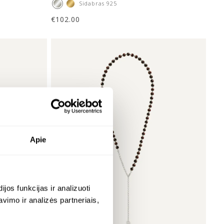
Sidabras 925
€
102.00
Apie
os funkcijas ir analizuoti
imo ir analizės partneriais,