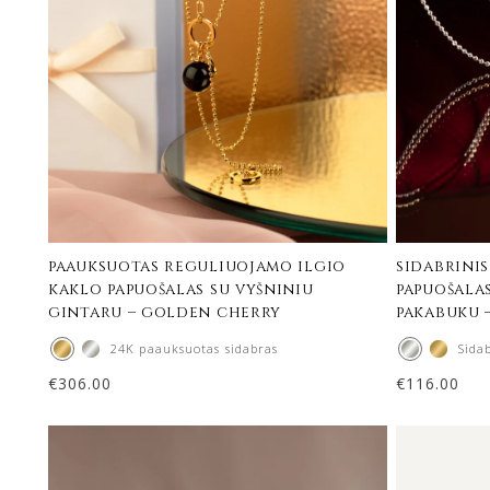
paauksuotas reguliuojamo ilgio
sidabrinis
kaklo papuošalas su vyšniniu
papuošala
gintaru – golden cherry
pakabuku 
24K paauksuotas sidabras
Sida
€
306.00
€
116.00