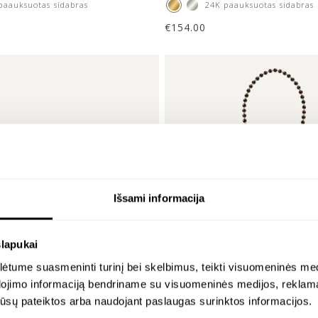
paauksuotas sidabras
24K paauksuotas sidabras
€
154.00
Išsami informacija
slapukai
tume suasmeninti turinį bei skelbimus, teikti visuomeninės medij
dojimo informaciją bendriname su visuomeninės medijos, reklamav
os jūsų pateiktos arba naudojant paslaugas surinktos informacijos.