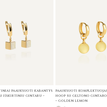
tiniai paauksuoti kabantys
paauksuoti komplektuoja
u išskirtiniu gintaru –
hoop su geltono gintaro
– golden lemon