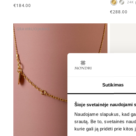
24K 
€
184.00
€
288.00
GRAVIRUOJAMAS
Sutikimas
Šioje svetainėje naudojami 
Naudojame slapukus, kad galė
srautą. Be to, svetainės nau
kurie gali ją pridėti prie kit