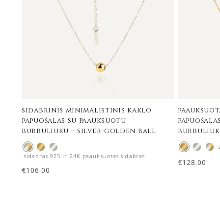
sidabrinis minimalistinis kaklo
paauksuot
papuošalas su paauksuotu
papuošala
burbuliuku – silver-golden ball
burbuliuk
sidabras 925 ir 24K paauksuotas sidabras
€
128.00
€
106.00