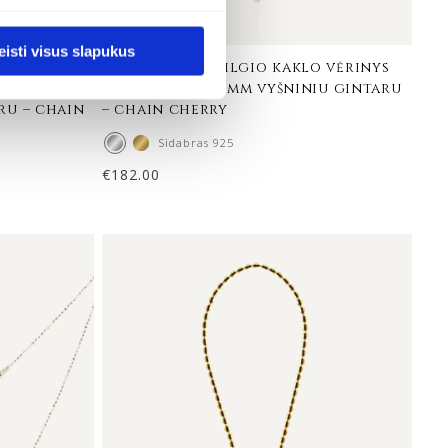
eisti visus slapukus
io ir
reguliuojamo ilgio kaklo vėrinys
inys su
su sidabru ir 5 mm vyšniniu gintaru
ru – chain
– chain cherry
Sidabras 925
€
182.00