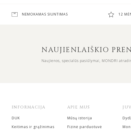
NEMOKAMAS SIUNTIMAS
12 MĖ
NAUJIENLAIŠKIO PR
Naujienos, specialūs pasiūlymai, MONDRI atradi
INFORMACIJA
APIE MUS
JU
DUK
Mūsų istorija
Dydž
Keitimas ir grąžinimas
Fizinė parduotuvė
Mond