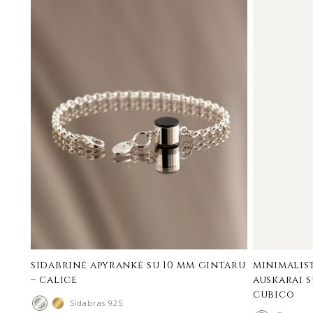
sidabrinė apyrankė su 10 mm gintaru
minimalis
– calice
auskarai s
cubico
Sidabras 925