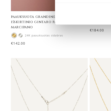
paauksuota grandinėlė su 6 mm
paauksuot
išskirtinio gintaro pakabuku –
7 mm face
marcipano
€
184.00
24K paauksuotas sidabras
€
142.00