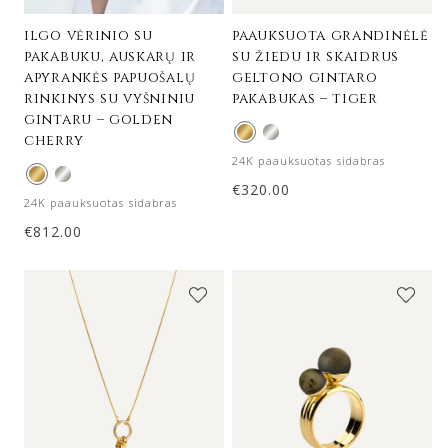
ilgo vėrinio su
paauksuota grandinėlė
pakabuku, auskarų ir
su žiedu ir skaidrus
apyrankės papuošalų
geltono gintaro
rinkinys su vyšniniu
pakabukas – tiger
gintaru – golden
cherry
24K paauksuotas sidabras
€
320.00
24K paauksuotas sidabras
€
812.00