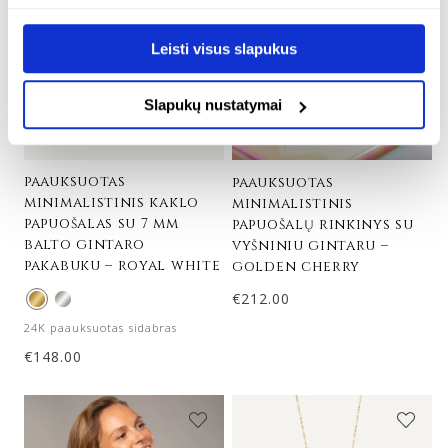
Leisti visus slapukus
Slapukų nustatymai
paauksuotas
paauksuotas
minimalistinis kaklo
minimalistinis
papuošalas su 7 mm
papuošalų rinkinys su
balto gintaro
vyšniniu gintaru –
pakabuku – royal white
golden cherry
€
212.00
24K paauksuotas sidabras
€
148.00