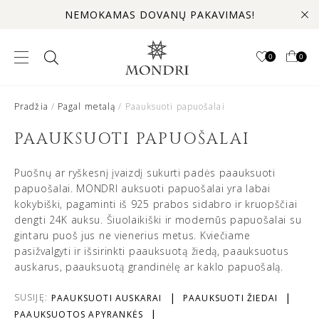
NEMOKAMAS DOVANŲ PAKAVIMAS!
0
0
Pradžia
/
Pagal metalą
/ Paauksuoti papuošalai
PAAUKSUOTI PAPUOŠALAI
Puošnų ar ryškesnį įvaizdį sukurti padės paauksuoti
papuošalai. MONDRI auksuoti papuošalai yra labai
kokybiški, pagaminti iš 925 prabos sidabro ir kruopščiai
dengti 24K auksu. Šiuolaikiški ir modernūs papuošalai su
gintaru puoš jus ne vienerius metus. Kviečiame
pasižvalgyti ir išsirinkti paauksuotą žiedą, paauksuotus
auskarus, paauksuotą grandinėlę ar kaklo papuošalą.
SUSIJĘ:
PAAUKSUOTI AUSKARAI
PAAUKSUOTI ŽIEDAI
PAAUKSUOTOS APYRANKĖS