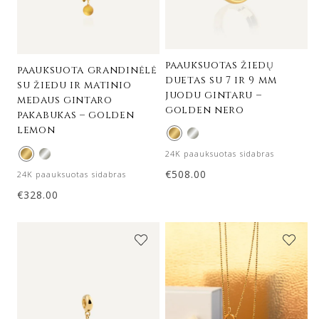
paauksuotas žiedų
paauksuota grandinėlė
duetas su 7 ir 9 mm
su žiedu ir matinio
juodu gintaru –
medaus gintaro
golden nero
pakabukas – golden
lemon
24K paauksuotas sidabras
€
508.00
24K paauksuotas sidabras
€
328.00