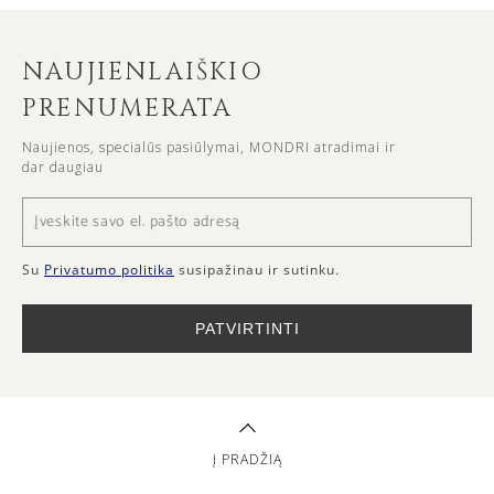
NAUJIENLAIŠKIO
PRENUMERATA
Naujienos, specialūs pasiūlymai, MONDRI atradimai ir
dar daugiau
Su
Privatumo politika
susipažinau ir sutinku.
PATVIRTINTI
Į PRADŽIĄ