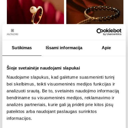
Sutikimas
Išsami informacija
Apie
paauksuotas žiedas su 7
reguliuojamo dydžio
mm baltu gintaru –
paauksuota apyrankė iš
royal white
karoliukų su 5 mm
Šioje svetainėje naudojami slapukai
facetuotu gintaru –
chain bliss
Naudojame slapukus, kad galėtume suasmeninti turinį
24K paauksuotas sidabras
bei skelbimus, teikti visuomeninės medijos funkcijas ir
€
164.00
€
256.00
analizuoti srautą. Be to, svetainės naudojimo informaciją
bendriname su visuomeninės medijos, reklamavimo ir
analizės partneriais, kurie gali ją pridėti prie kitos jūsų
pateiktos arba naudojant paslaugas surinktos
informacijos.