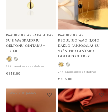
paauksuotas pakabukas
paauksuotas
su 11mm skaidriu
reguliuojamo ilgio
geltonu gintaru –
kaklo papuošalas su
tiger
vyšniniu gintaru –
golden cherry
24K paauksuotas sidabras
24K paauksuotas sidabras
€
118.00
€
306.00
GRAVIRUOJAMAS