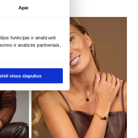
€
906.00
Apie
os funkcijas ir analizuoti
imo ir analizės partneriais,
eisti visus slapukus