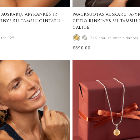
 auskarų, apyrankės ir
paauksuotas auskarų, apy
inys su tamsiu gintaru –
žiedo rinkinys su tamsiu 
calice
bras 925
24K paauksuotas sidabras
€
890.00