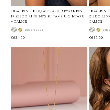
sidabrinis ilgų auskarų, apyrankės
sidabrinis
ir žiedo rinkinys su tamsiu gintaru
žiedo rink
– calice
calice
Sidabras 925
Sida
€
634.00
€
616.00