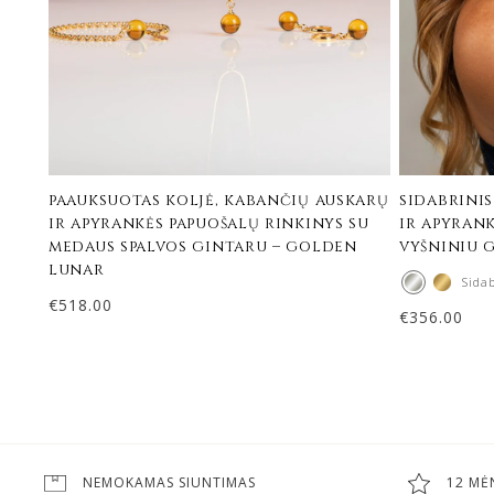
paauksuotas koljė, kabančių auskarų
sidabrinis
ir apyrankės papuošalų rinkinys su
ir apyrank
medaus spalvos gintaru – golden
vyšniniu 
lunar
Sida
€
518.00
€
356.00
NEMOKAMAS SIUNTIMAS
12 MĖ