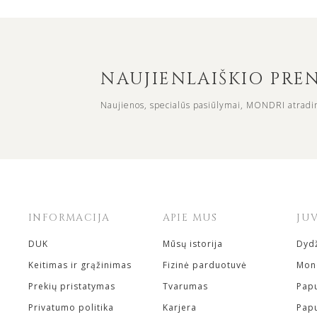
NAUJIENLAIŠKIO PR
Naujienos, specialūs pasiūlymai, MONDRI atradi
INFORMACIJA
APIE MUS
JU
DUK
Mūsų istorija
Dydž
Keitimas ir grąžinimas
Fizinė parduotuvė
Mond
Prekių pristatymas
Tvarumas
Papu
Privatumo politika
Karjera
Papu