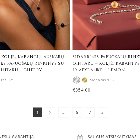
 koljė, kabančių auskarų
sidabrinis papuošalų rink
ės papuošalų rinkinys su
gintaru – koljė, kabantys
gintaru – cherry
ir apyrankė – lemon
bras 925
Sidabras 925
€
354.00
1
2
…
6
7
»
NESIŲ GARANTIJA
SAUGUS ATSISKAITYMAS