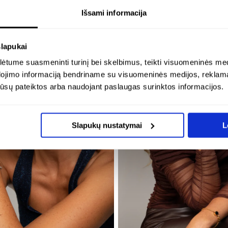
Išsami informacija
slapukai
tume suasmeninti turinį bei skelbimus, teikti visuomeninės medij
dojimo informaciją bendriname su visuomeninės medijos, reklamav
os jūsų pateiktos arba naudojant paslaugas surinktos informacijos.
Slapukų nustatymai
L