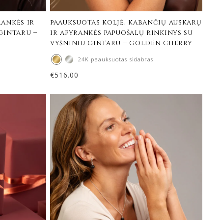
rankės ir
paauksuotas koljė, kabančių auskarų
gintaru –
ir apyrankės papuošalų rinkinys su
vyšniniu gintaru – golden cherry
24K paauksuotas sidabras
€
516.00