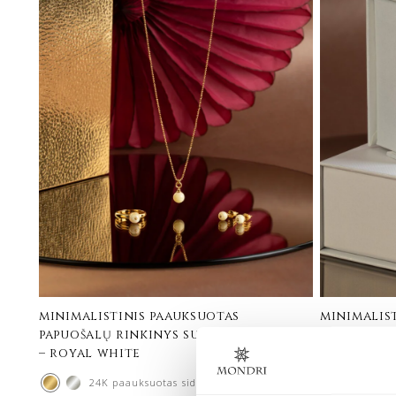
minimalistinis paauksuotas
minimalist
papuošalų rinkinys su baltu gintaru
rinkinys 
– royal white
white
24K paauksuotas sidabras
Sida