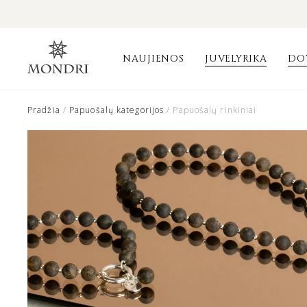
NAUJIENOS
JUVELYRIKA
DO
Pradžia
/
Papuošalų kategorijos
/ Papuošalų rinkiniai