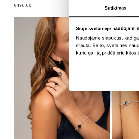
€
496.00
€
358.00
Sutikimas
Šioje svetainėje naudojami 
Naudojame slapukus, kad galė
srautą. Be to, svetainės nau
kurie gali ją pridėti prie kit