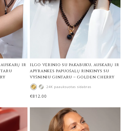
 auskarų ir
ilgo vėrinio su pakabuku, auskarų ir
ntaru
apyrankės papuošalų rinkinys su
rry
vyšniniu gintaru – golden cherry
24K paauksuotas sidabras
€
812.00