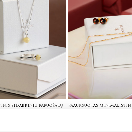
inis sidabrinių papuošalų
paauksuotas minimalistin
su baltu gintaru – royal
papuošalų rinkinys su vyš
gintaru – golden cherry
€
212.00
bras 925