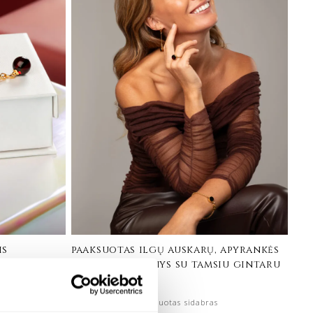
is
paaksuotas ilgų auskarų, apyrankės
niniu
ir žiedo rinkinys su tamsiu gintaru
– calice
24K paauksuotas sidabras