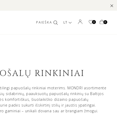
LT
0
0
OŠALŲ RINKINIAI
tilingi papuošalų rinkiniai moterims. MONDRI asortimente
usių sidabrinių, paauksuotų papuošalų rinkinių su Baltijos
itės komfortiškus, šiuolaikiško dizaino papuošalų
rie padės sukurti išskirtinį stilių ir jaustis ypatingai.
o gaminiai – unikali dovana sau ar brangiam žmogui.