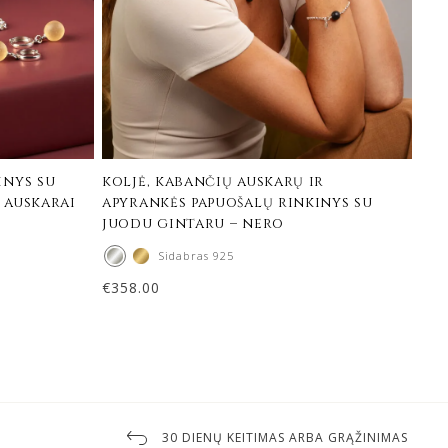
inys su
koljė, kabančių auskarų ir
 auskarai
apyrankės papuošalų rinkinys su
juodu gintaru – nero
Sidabras 925
€
358.00
30 DIENŲ KEITIMAS ARBA GRĄŽINIMAS