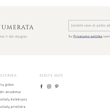
ENUMERATA
Su
Privatumo politika
susi
mai ir dar daugiau
VELYRIKA
SEKITE MUS
ių gidas
ri atradimai
ošalų kolekcijos
ošalų priežiūra