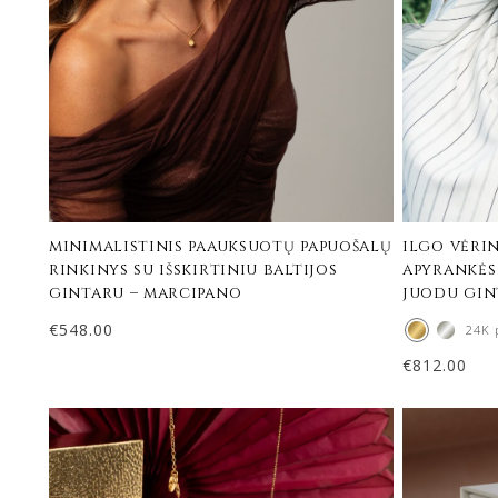
minimalistinis paauksuotų papuošalų
ilgo vėrin
rinkinys su išskirtiniu baltijos
apyrankės
gintaru – marcipano
juodu gin
€
548.00
24K 
€
812.00