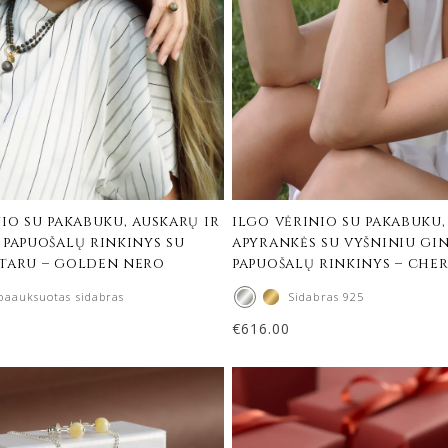
io su pakabuku, auskarų ir
ilgo vėrinio su pakabuku,
 papuošalų rinkinys su
apyrankės su vyšniniu gi
taru – golden nero
papuošalų rinkinys – che
paauksuotas sidabras
Sidabras 925
€
616.00