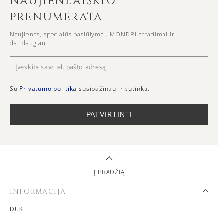
NAUJIENLAIŠKIO
PRENUMERATA
Naujienos, specialūs pasiūlymai, MONDRI atradimai ir
dar daugiau
Su
Privatumo politika
susipažinau ir sutinku.
PATVIRTINTI
Į PRADŽIĄ
INFORMACIJA
DUK