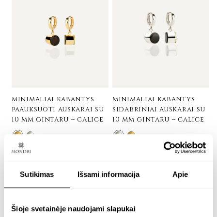
minimaliai kabantys
minimaliai kabantys
paauksuoti auskarai su
sidabriniai auskarai su
10 mm gintaru – calice
10 mm gintaru – calice
24K paauksuotas sidabras
Sidabras 925
€
288.00
€
204.00
Sutikimas
Išsami informacija
Apie
GRAVIRUOJAMAS
Šioje svetainėje naudojami slapukai