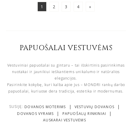
1
2
3
4
»
PAPUOŠALAI VESTUVĖMS
Vestuviniai papuošalai su gintaru – tai išskirtinis pasirinkimas
nuotakai ir jaunikiui ieškantiems unikalumo ir natūralios
elegancijos.
Pasirinkite kokybę, kuri kalba apie Jus – MONDRI rankų darbo
papuošalai, kuriuose dera tradicija, estetika ir modernumas.
SUSIJĘ:
DOVANOS MOTERIMS
VESTUVIŲ DOVANOS
DOVANOS VYRAMS
PAPUOŠALŲ RINKINIAI
AUSKARAI VESTUVĖMS