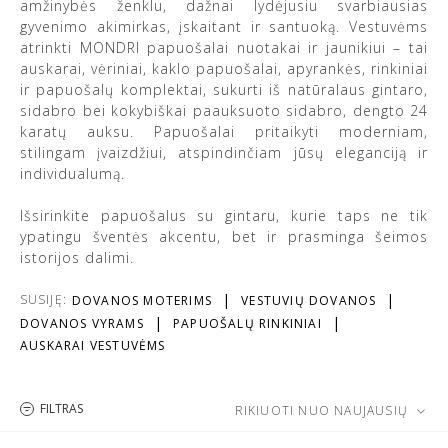
amžinybės ženklu, dažnai lydėjusiu svarbiausias
gyvenimo akimirkas, įskaitant ir santuoką. Vestuvėms
atrinkti MONDRI papuošalai nuotakai ir jaunikiui – tai
auskarai, vėriniai, kaklo papuošalai, apyrankės, rinkiniai
ir papuošalų komplektai, sukurti iš natūralaus gintaro,
sidabro bei kokybiškai paauksuoto sidabro, dengto 24
karatų auksu. Papuošalai pritaikyti moderniam,
stilingam įvaizdžiui, atspindinčiam jūsų eleganciją ir
individualumą.
Išsirinkite papuošalus su gintaru, kurie taps ne tik
ypatingu šventės akcentu, bet ir prasminga šeimos
istorijos dalimi.
SUSIJĘ:
DOVANOS MOTERIMS
VESTUVIŲ DOVANOS
DOVANOS VYRAMS
PAPUOŠALŲ RINKINIAI
AUSKARAI VESTUVĖMS
FILTRAS
RIKIUOTI NUO NAUJAUSIŲ