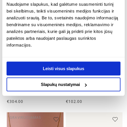
Naudojame slapukus, kad galėtume suasmeninti turinį
bei skelbimus, teikti visuomeninės medijos funkcijas ir
analizuoti srautą. Be to, svetainės naudojimo informaciją
bendriname su visuomeninės medijos, reklamavimo ir
analizės partneriais, kurie gali ją pridėti prie kitos jūsų
pateiktos arba naudojant paslaugas surinktos
informacijos.
paauksuoti ilgi
sidabrinė grandinėlė
kabantys auskarai su
su 6 mm išskirtinio
Leisti visus slapukus
išskirtiniu gintaru –
gintaro pakabuku –
marcipano
marcipano
Slapukų nustatymai
24K paauksuotas sidabras
Sidabras 925
€
304.00
€
102.00
GRAVIRUOJAMAS