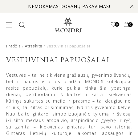
NEMOKAMAS DOVANŲ PAKAVIMAS!
0
0
Pradžia
/
Atraskite
/ Vestuviniai papuošalai
VESTUVINIAI PAPUOŠALAI
Vestuvės – tai ne tik viena gražiausių gyvenimo švenčių,
bet ir naujos istorijos pradžia. MONDRI kolekcijose
rasite papuošalų, kurie puikiai tinka šiai ypatingai
dienai, perduodamu iš kartos į kartą. Kiekvienas
kūrinys sukurtas su meile ir prasme – tai daugiau nei
stilius, tai šiltas prisiminimas, lydintis gyvenimo kelyje.
Nuo balto gintaro, simbolizuojančio tyrumą ir šviesą,
iki šilto medaus atspalvio, atspindinčio gyvybę ir ryšį
su gamta – kiekvienas gintaras turi savo istoriją.
Gintaras lietuvių kultūroje laikomas apsaugos ir