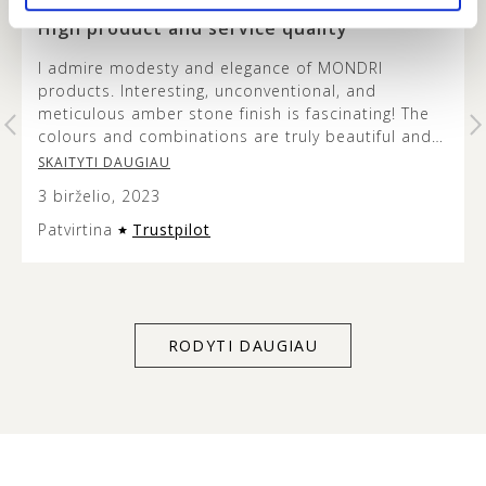
…
High product and service quality
I admire modesty and elegance of MONDRI
products. Interesting, unconventional, and
t
meticulous amber stone finish is fascinating! The
colours and combinations are truly beautiful and
it’s lovely to see how the metal design does not
SKAITYTI DAUGIAU
overshadow the beauty of the amber stone. This
3 birželio, 2023
jewellery is versatile and modern looking, and the
presentation of it is very aesthetic so it can make
Patvirtina
Trustpilot
an excellent gift. Service quality was exceptional
too – customer support listens to and acts on
client’s individual needs. Thank you for everything
MONDRI.
RODYTI DAUGIAU