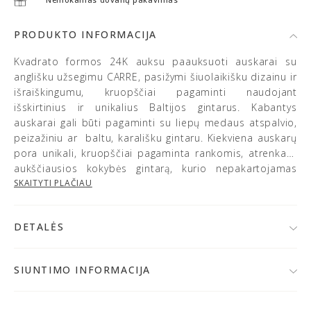
PRODUKTO INFORMACIJA
Kvadrato formos 24K auksu paauksuoti auskarai su
anglišku užsegimu CARRE, pasižymi šiuolaikišku dizainu ir
išraiškingumu, kruopščiai pagaminti naudojant
išskirtinius ir unikalius Baltijos gintarus. Kabantys
auskarai gali būti pagaminti su liepų medaus atspalvio,
peizažiniu ar baltu, karališku gintaru. Kiekviena auskarų
pora unikali, kruopščiai pagaminta rankomis, atrenkant
aukščiausios kokybės gintarą, kurio nepakartojamas
grožis susilieja su moderniu stiliumi. Atraskite savitą
SKAITYTI PLAČIAU
stilių su šios linijos gintaro juvelyrika.
DETALĖS
• 925 prabos sidabras, kokybiškai paauksuotas 24K
auksu
SIUNTIMO INFORMACIJA
• Natūralus, vienetinis Baltijos gintaras*
Po užsakymo patvirtinimo,
papuošalą išsiųsime per 1-
• Spalva: balta/liepų medaus/gelsva