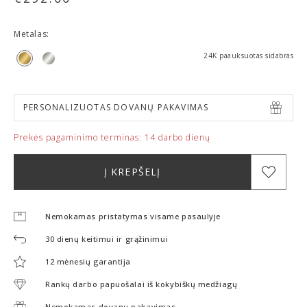
Metalas:
24K paauksuotas sidabras
PERSONALIZUOTAS DOVANŲ PAKAVIMAS
Prekės pagaminimo terminas:
14 darbo dienų
Į KREPŠELĮ
Nemokamas pristatymas visame pasaulyje
30 dienų keitimui ir grąžinimui
12 mėnesių garantija
Rankų darbo papuošalai iš kokybiškų medžiagų
Nemokamas dovanų pakavimas