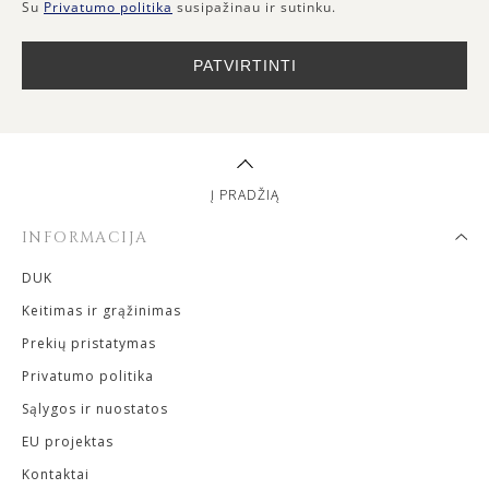
Su
Privatumo politika
susipažinau ir sutinku.
PATVIRTINTI
Į PRADŽIĄ
INFORMACIJA
DUK
Keitimas ir grąžinimas
Prekių pristatymas
Privatumo politika
Sąlygos ir nuostatos
EU projektas
Kontaktai