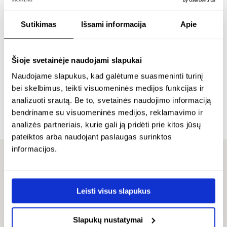
Sutikimas
Išsami informacija
Apie
p
paauksuota
paauksuotas žiedas su
s
grandinėlė su 10 mm
išskirtiniu gintaru –
Šioje svetainėje naudojami slapukai
g
išskirtinio gintaro
cubico
pakabuku – carre
Naudojame slapukus, kad galėtume suasmeninti turinį
bei skelbimus, teikti visuomeninės medijos funkcijas ir
2
24K paauksuotas sidabras
analizuoti srautą. Be to, svetainės naudojimo informaciją
24K paauksuotas sidabras
€
€
298.00
bendriname su visuomeninės medijos, reklamavimo ir
€
214.00
analizės partneriais, kurie gali ją pridėti prie kitos jūsų
pateiktos arba naudojant paslaugas surinktos
informacijos.
ATSILIEPIMAI
Leisti visus slapukus
Slapukų nustatymai
FAUSTA -