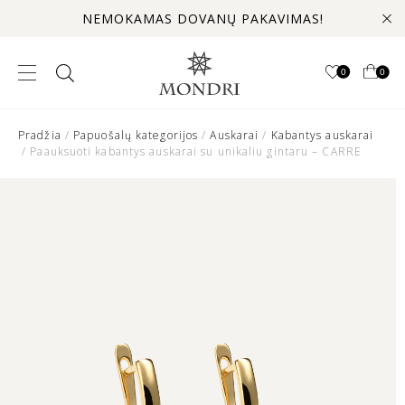
NEMOKAMAS DOVANŲ PAKAVIMAS!
0
0
Pradžia
/
Papuošalų kategorijos
/
Auskarai
/
Kabantys auskarai
/ Paauksuoti kabantys auskarai su unikaliu gintaru – CARRE