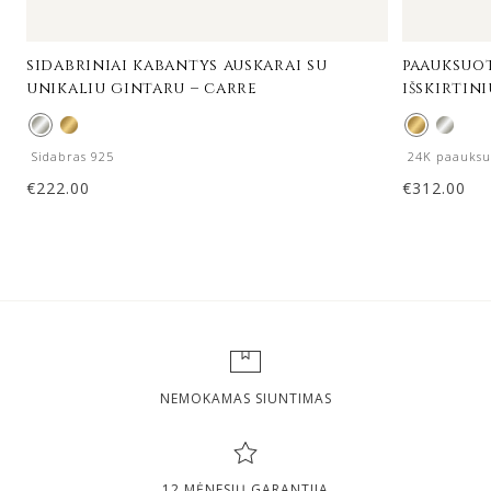
sidabriniai kabantys auskarai su
paauksuot
unikaliu gintaru – carre
išskirtin
Sidabras 925
24K paauksu
€
222.00
€
312.00
NEMOKAMAS SIUNTIMAS
12 MĖNESIŲ GARANTIJA