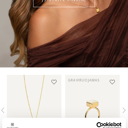
Norint sužinoti platesnę informaciją apie muito
mokesčius, pirkėjas turi kreiptis į savo šalies muitinę.
Daugiau informacijos apie pristatymo sąlygas rasite
Siuntimas
.
GRAVIRUOJAMAS