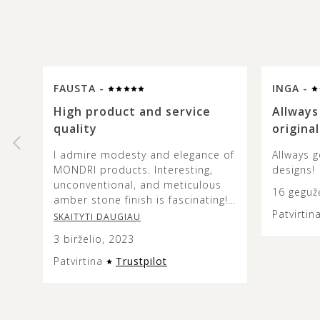
FAUSTA -
INGA -
High product and service
Allways
quality
original
I admire modesty and elegance of
Allways g
MONDRI products. Interesting,
designs!
unconventional, and meticulous
16 geguž
amber stone finish is fascinating!
Patvirtin
The colours and combinations are
SKAITYTI DAUGIAU
truly beautiful and it’s lovely to
3 birželio, 2023
see how the metal design does
not overshadow the beauty of the
Patvirtina
Trustpilot
amber stone. This jewellery is
versatile and modern looking, and
the presentation of it is very
aesthetic so it can make an