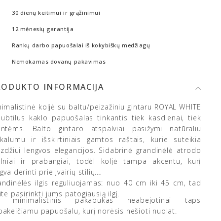
30 dienų keitimui ir grąžinimui
12 mėnesių garantija
Rankų darbo papuošalai iš kokybiškų medžiagų
Nemokamas dovanų pakavimas
RODUKTO INFORMACIJA
nimalistinė koljė su baltu/peizažiniu gintaru ROYAL WHITE
subtilus kaklo papuošalas tinkantis tiek kasdienai, tiek
entėms. Balto gintaro atspalviai pasižymi natūraliu
ikalumu ir išskirtiniais gamtos raštais, kurie suteikia
aizdžiui lengvos elegancijos. Sidabrinė grandinėlė atrodo
elniai ir prabangiai, todėl koljė tampa akcentu, kurį
gva derinti prie įvairių stilių.
andinėlės ilgis reguliuojamas: nuo 40 cm iki 45 cm, tad
ite pasirinkti jums patogiausią ilgį.
s minimalistinis pakabukas neabejotinai taps
pakeičiamu papuošalu, kurį norėsis nešioti nuolat.