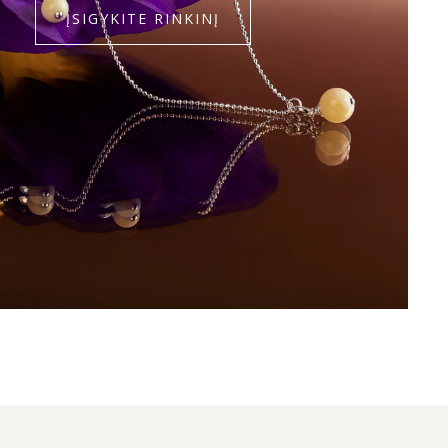
ĮSIGYKITE RINKINĮ
iniai auskarai
 – royal white