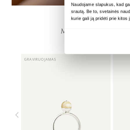
Naudojame slapukus, kad galė
srautą. Be to, svetainės nau
kurie gali ją pridėti prie kit
MONDRI REKOM
DERANTYS PAPUO
GRAVIRUOJAMAS