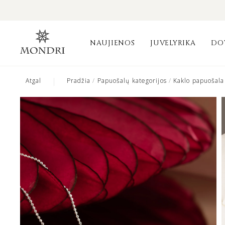
NAUJIENOS
JUVELYRIKA
DO
|
Atgal
Pradžia
/
Papuošalų kategorijos
/
Kaklo papuošala