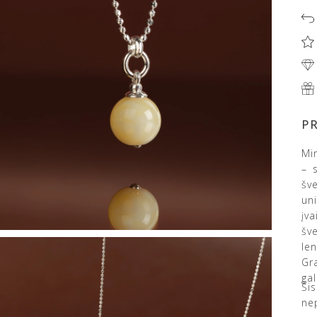
P
Mi
– 
šv
un
įv
šv
len
Gr
gal
Ši
ne