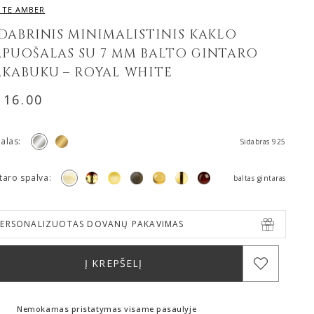
ITE AMBER
IDABRINIS MINIMALISTINIS KAKLO
APUOŠALAS SU 7 MM BALTO GINTARO
AKABUKU – ROYAL WHITE
116.00
alas:
Sidabras 925
taro spalva:
baltas gintaras
PERSONALIZUOTAS DOVANŲ PAKAVIMAS
Į KREPŠELĮ
Nemokamas pristatymas visame pasaulyje