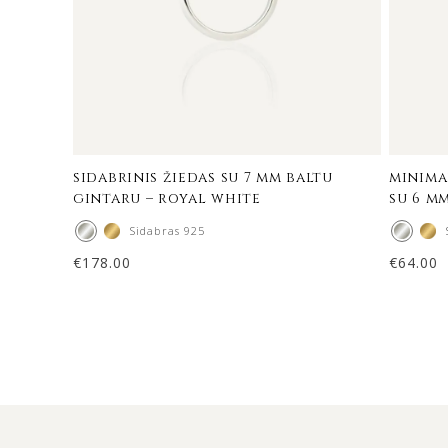
sidabrinis žiedas su 7 mm baltu
minimal
gintaru – royal white
su 6 m
Sidabras 925
€
178.00
€
64.00