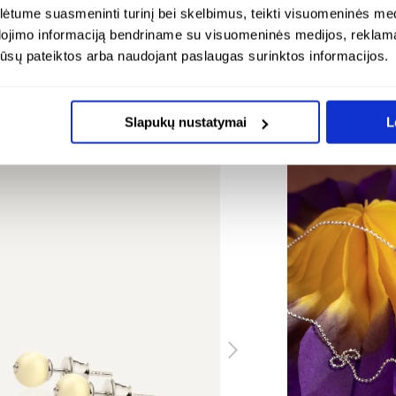
tume suasmeninti turinį bei skelbimus, teikti visuomeninės medij
dojimo informaciją bendriname su visuomeninės medijos, reklamav
os jūsų pateiktos arba naudojant paslaugas surinktos informacijos.
ENDUOJA
ŠALAI
Slapukų nustatymai
L