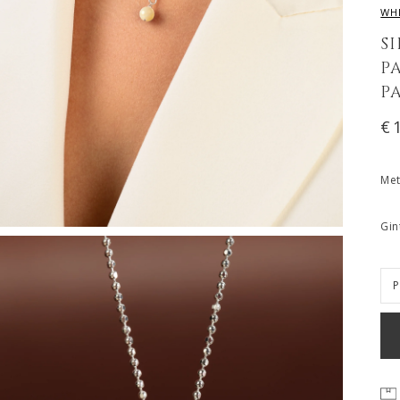
WH
S
P
P
€
Met
Gin