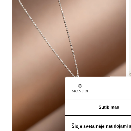
Sutikimas
Šioje svetainėje naudojami 