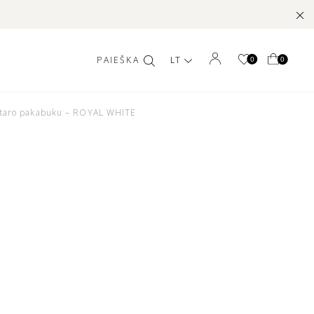
LT
0
0
gintaro pakabuku – ROYAL WHITE