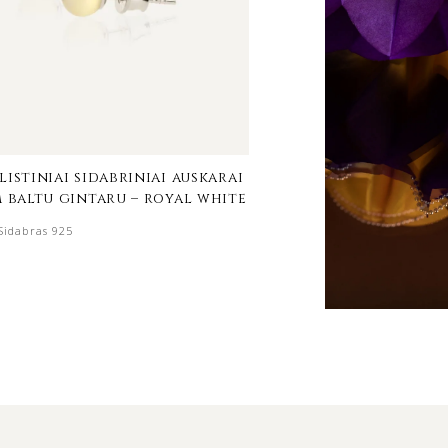
istiniai sidabriniai auskarai
minimalistiniai sidabr
m baltu gintaru – royal white
su 5 mm baltu gintaru
Sidabras 925
Sidabras 925
€
60.00