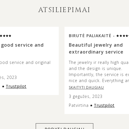
ATSILIEPIMAI
BIRUTĖ PALIAKAITĖ -
 good service and
Beautiful jewelry and
extraordinary service
ood service and original
The jewelry ir really high qual
and the design is unique.
Importantly, the service is e
ės, 2023
nice and quick. Everything a
a
Trustpilot
so fast and beautifully pack
SKAITYTI DAUGIAU
3 gegužės, 2023
Patvirtina
Trustpilot