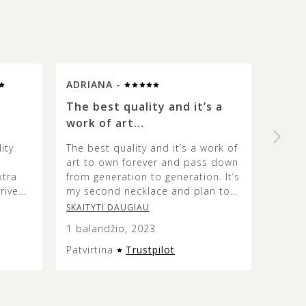
ADRIANA -
SUE 
The best quality and it’s a
High 
work of art…
beaut
ity
The best quality and it’s a work of
I rece
art to own forever and pass down
was d
xtra
from generation to generation. It’s
probl
rrived
my second necklace and plan to
This o
aged.
continue getting timeless pieces
specia
SKAITYTI DAUGIAU
SKAIT
from them. If you love amber, this
yellow
1 balandžio, 2023
23 ko
is the place. ♥️
stone 
differ
Patvirtina
Trustpilot
Patvir
a kind
in the
The c
well w