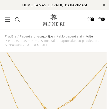
NEMOKAMAS DOVANŲ PAKAVIMAS!
0
0
Pradžia
/
Papuošalų kategorijos
/
Kaklo papuošalai
/
Koljė
/ Paauksuotas minimalistinis kaklo papuošalas su paauksuotu
burbuliuku – GOLDEN BALL