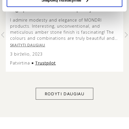
FAUSTA -
…
High product and service quality
I admire modesty and elegance of MONDRI
products. Interesting, unconventional, and
t
meticulous amber stone finish is fascinating! The
colours and combinations are truly beautiful and
it’s lovely to see how the metal design does not
SKAITYTI DAUGIAU
overshadow the beauty of the amber stone. This
3 birželio, 2023
jewellery is versatile and modern looking, and the
presentation of it is very aesthetic so it can make
Patvirtina
Trustpilot
an excellent gift. Service quality was exceptional
too – customer support listens to and acts on
client’s individual needs. Thank you for everything
MONDRI.
RODYTI DAUGIAU