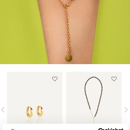
Norint sužinoti platesnę informaciją apie muito
mokesčius, pirkėjas turi kreiptis į savo šalies muitinę.
Daugiau informacijos apie pristatymo sąlygas rasite
Siuntimas
.