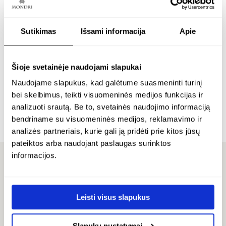
Sutikimas
Išsami informacija
Apie
p
apvalūs paauksuoti
reguliuojamo ilgio
a
auskarai – hoop
kaklo vėrinys su
r
paauksuotu sidabru ir
g
5 mm vyšniniu gintaru
Šioje svetainėje naudojami slapukai
– chain cherry
24K paauksuotas sidabras
Naudojame slapukus, kad galėtume suasmeninti turinį
€
86.00
bei skelbimus, teikti visuomeninės medijos funkcijas ir
2
24K paauksuotas sidabras
analizuoti srautą. Be to, svetainės naudojimo informaciją
€
bendriname su visuomeninės medijos, reklamavimo ir
€
254.00
analizės partneriais, kurie gali ją pridėti prie kitos jūsų
pateiktos arba naudojant paslaugas surinktos
informacijos.
ATSILIEPIMAI
Leisti visus slapukus
Slapukų nustatymai