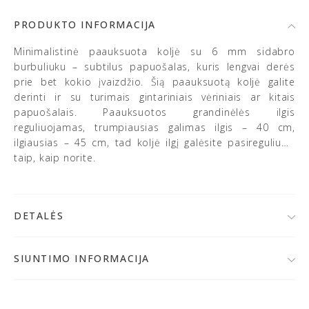
PRODUKTO INFORMACIJA
Minimalistinė paauksuota koljė su 6 mm sidabro
burbuliuku – subtilus papuošalas, kuris lengvai derės
prie bet kokio įvaizdžio. Šią paauksuotą koljė galite
derinti ir su turimais gintariniais vėriniais ar kitais
papuošalais. Paauksuotos grandinėlės ilgis
reguliuojamas, trumpiausias galimas ilgis – 40 cm,
ilgiausias – 45 cm, tad koljė ilgį galėsite pasireguliuoti
taip, kaip norite.
DETALĖS
• 925 prabos sidabras, kokybiškai paauksuotas 24K
auksu
SIUNTIMO INFORMACIJA
• Pakabuko skersmuo: ~ 6 mm
Po užsakymo patvirtinimo,
papuošalą išsiųsime per 1-
• Gaminio svoris: ~ 2.5 g
2 d. d.
Jeigu papuošalai bus gaminami, prekių krepšelyje
• Grandinėlės ilgis: reguliuojamas (40-45 cm)