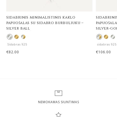
sidabrinis minimalistinis kaklo
sidabrini
papuošalas su sidabro burbuliuku –
papuošala
silver ball
silver-go
Sidabras 925
sidabras 925
€
82.00
€
106.00
NEMOKAMAS SIUNTIMAS