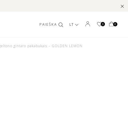
LT
0
0
 geltono gintaro pakabukais – GOLDEN LEMON