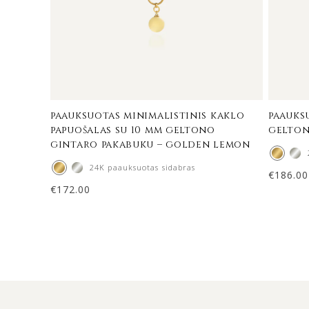
paauksuotas minimalistinis kaklo
paauks
papuošalas su 10 mm geltono
gelton
gintaro pakabuku – golden lemon
24K paauksuotas sidabras
€
186.00
€
172.00