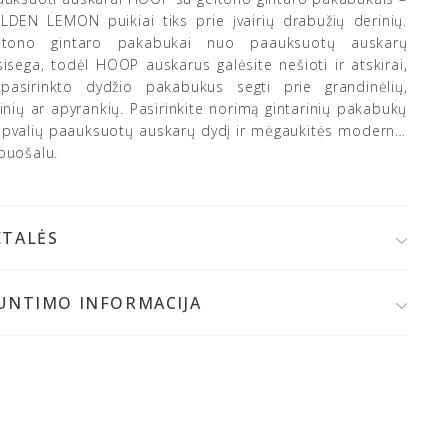
LDEN LEMON puikiai tiks prie įvairių drabužių derinių.
ltono gintaro pakabukai nuo paauksuotų auskarų
sisega, todėl HOOP auskarus galėsite nešioti ir atskirai,
pasirinkto dydžio pakabukus segti prie grandinėlių,
inių ar apyrankių. Pasirinkite norimą gintarinių pakabukų
 apvalių paauksuotų auskarų dydį ir mėgaukitės moderniu
puošalu.
ETALĖS
925 prabos sidabras, kokybiškai paauksuotas 24K auksu
altijos gintaras
IUNTIMO INFORMACIJA
Spalva: skaidri geltona/medaus
 užsakymo patvirtinimo,
papuošalą išsiųsime per 1-2
Auskaro skersmuo: ~ 11 mm arba 13 mm
 d.
Jeigu papuošalai bus gaminami, prekių krepšelyje
Gintaro skersmuo: 8 mm, 10 mm, 12 mm
tysite gamybos terminą.
Gaminio svoris: pakabukų ~ 1,5-2,5 g (priklausomai nuo
irinkto dydžio), auskarų ~ 2 g
Užsegimas: apvalus
mokamai užsakymą galite atsiimti MONDRI juvelyrikos