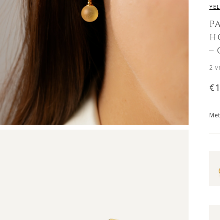
YE
P
H
–
2
v
€
Met