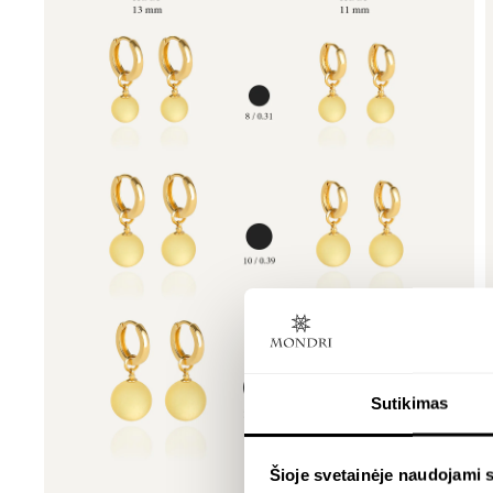
Sutikimas
Šioje svetainėje naudojami 