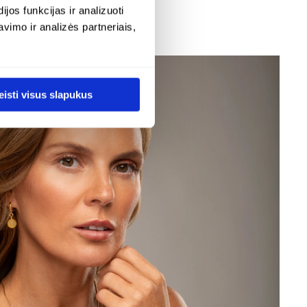
ugiau informacijos apie pristatymo sąlygas rasite
os funkcijas ir analizuoti
untimas
.
imo ir analizės partneriais,
eisti visus slapukus
GRAVIRUOJAMAS