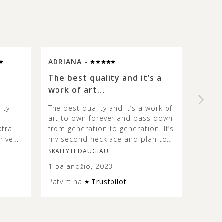
ADRIANA -
SUE 
The best quality and it’s a
High 
work of art…
beaut
ity
The best quality and it’s a work of
I rece
art to own forever and pass down
was d
xtra
from generation to generation. It’s
probl
rrived
my second necklace and plan to
This o
aged.
continue getting timeless pieces
specia
SKAITYTI DAUGIAU
SKAIT
from them. If you love amber, this
yellow
1 balandžio, 2023
23 ko
is the place. ♥️
stone 
differ
Patvirtina
Trustpilot
Patvir
a kind
in the
The c