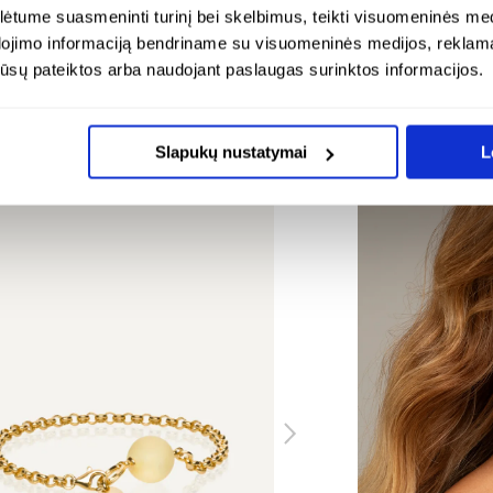
Da
tume suasmeninti turinį bei skelbimus, teikti visuomeninės medij
Si
dojimo informaciją bendriname su visuomeninės medijos, reklamav
os jūsų pateiktos arba naudojant paslaugas surinktos informacijos.
ENDUOJA
ŠALAI
Slapukų nustatymai
L