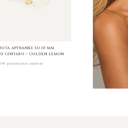
uota apyrankė su 10 mm
paauksuotas reguliuoj
u gintaru – golden lemon
kaklo papuošalas su 8
gintaro pakabukais – 
24K paauksuotas sidabras
24K paauksuotas sida
€
288.00