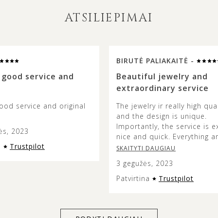
ATSILIEPIMAI
BIRUTĖ PALIAKAITĖ -
 good service and
Beautiful jewelry and
extraordinary service
ood service and original
The jewelry ir really high qual
and the design is unique.
Importantly, the service is e
ės, 2023
nice and quick. Everything a
a
Trustpilot
so fast and beautifully pack
SKAITYTI DAUGIAU
3 gegužės, 2023
Patvirtina
Trustpilot