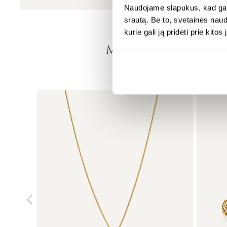
Naudojame slapukus, kad galė
srautą. Be to, svetainės nau
kurie gali ją pridėti prie kit
MONDRI REKOM
DERANTYS PAPUO