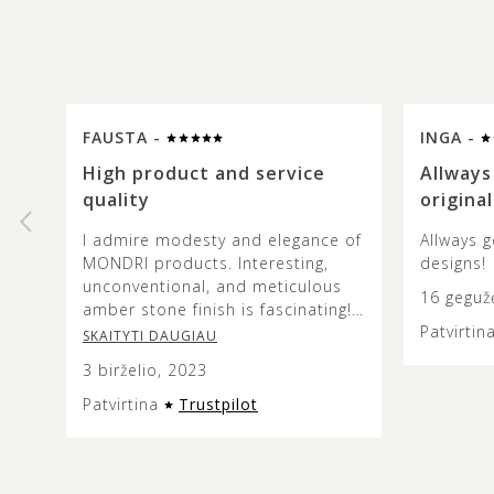
FAUSTA -
INGA -
High product and service
Allways
quality
original
I admire modesty and elegance of
Allways g
MONDRI products. Interesting,
designs!
unconventional, and meticulous
16 geguž
amber stone finish is fascinating!
Patvirtin
The colours and combinations are
SKAITYTI DAUGIAU
truly beautiful and it’s lovely to
3 birželio, 2023
see how the metal design does
not overshadow the beauty of the
Patvirtina
Trustpilot
amber stone. This jewellery is
versatile and modern looking, and
the presentation of it is very