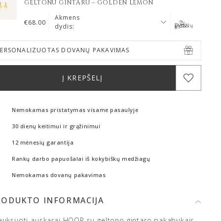
GELTONU GINTARU – GOLDEN LEMON
Akmens
€
68.00
dydis:
Dydžių gidas
PERSONALIZUOTAS DOVANŲ PAKAVIMAS
Į KREPŠELĮ
Nemokamas pristatymas visame pasaulyje
30 dienų keitimui ir grąžinimui
12 mėnesių garantija
Rankų darbo papuošalai iš kokybiškų medžiagų
Nemokamas dovanų pakavimas
RODUKTO INFORMACIJA
auksuoti auskarai HOOP su geltono gintaro pakabukais –