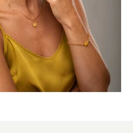
amas ilgas
paauksuotas žiedas su 10 mm
 mm geltono
geltonu gintaru – golden lemon
lemon berries
24K paauksuotas sidabras
bras
€
274.00