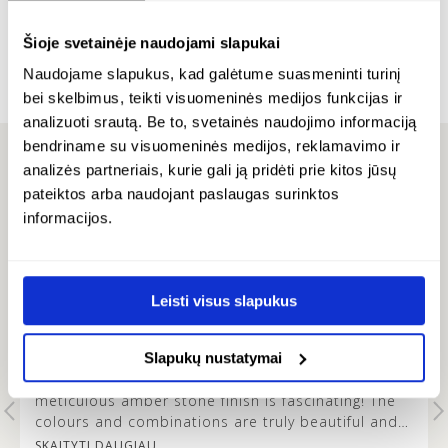
Daugiau informacijos apie pristatymo sąlygas rasite
24K paauksuotas sidabras
Siuntimas
.
2
€
74.00
Šioje svetainėje naudojami slapukai
24K paauksuotas sidabras
€
Naudojame slapukus, kad galėtume suasmeninti turinį
€
144.00
bei skelbimus, teikti visuomeninės medijos funkcijas ir
analizuoti srautą. Be to, svetainės naudojimo informaciją
bendriname su visuomeninės medijos, reklamavimo ir
analizės partneriais, kurie gali ją pridėti prie kitos jūsų
pateiktos arba naudojant paslaugas surinktos
ATSILIEPIMAI
informacijos.
FAUSTA -
Leisti visus slapukus
…
High product and service quality
Slapukų nustatymai
I admire modesty and elegance of MONDRI
products. Interesting, unconventional, and
t
meticulous amber stone finish is fascinating! The
colours and combinations are truly beautiful and
it’s lovely to see how the metal design does not
SKAITYTI DAUGIAU