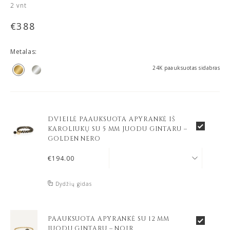
2
vnt
€
388
Metalas:
24K paauksuotas sidabras
DVIEILĖ PAAUKSUOTA APYRANKĖ IŠ
KAROLIUKŲ SU 5 MM JUODU GINTARU –
GOLDEN NERO
€
194.00
Dydžių gidas
PAAUKSUOTA APYRANKĖ SU 12 MM
JUODU GINTARU – NOIR