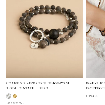
sidabrinis apyrankių junginys su
paauksuot
juodu gintaru – nero
facetuotu
€
394.00
Sidabras 925