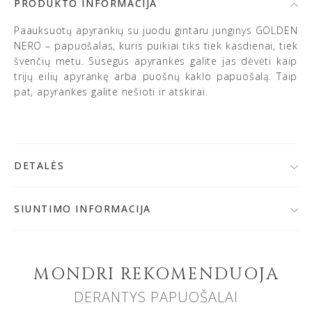
PRODUKTO INFORMACIJA
Paauksuotų apyrankių su juodu gintaru junginys GOLDEN
NERO – papuošalas, kuris puikiai tiks tiek kasdienai, tiek
švenčių metu. Susegus apyrankes galite jas dėvėti kaip
trijų eilių apyrankę arba puošnų kaklo papuošalą. Taip
pat, apyrankes galite nešioti ir atskirai.
DETALĖS
• 925 prabos sidabras, kokybiškai paauksuotas 24K
auksu
SIUNTIMO INFORMACIJA
• Baltijos gintaras
Po užsakymo patvirtinimo,
papuošalą išsiųsime per 1-
• Spalva: rusvai žalsva/juoda
2 d. d.
Jeigu papuošalai bus gaminami, prekių krepšelyje
• Gintaro skersmuo: dvieilės apyrankės ~ 5 mm,
matysite gamybos terminą.
apyrankės su grandinėle ~ 12 mm
MONDRI REKOMENDUOJA
• Gaminių svoris: dvieilės apyrankės ~ 7.5-9.5 g,
DERANTYS PAPUOŠALAI
apyrankės su grandinėle 5-6 g (priklausomai nuo
Nemokamai užsakymą galite atsiimti MONDRI juvelyrikos