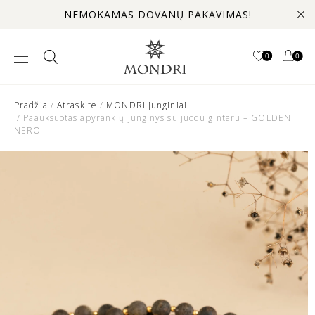
NEMOKAMAS DOVANŲ PAKAVIMAS!
0
0
Pradžia
/
Atraskite
/
MONDRI junginiai
/ Paauksuotas apyrankių junginys su juodu gintaru – GOLDEN
NERO