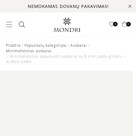
NEMOKAMAS DOVANŲ PAKAVIMAS!
0
0
Pradžia
/
Papuošalų kategorijos
/
Auskarai
/
Minimalistiniai auskarai
/ Minimalistiniai paauksuoti auskarai su 8 mm juodu gintaru –
AUREA DARK