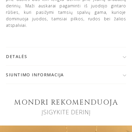
derinių. Maži auskarai pagaminti iš juodojo gintaro
rūšies, kuri pasižymi tamsių spalvų gama, kurioje
dominuoja juodos, tamsiai pilkos, rudos bei žalios
atspalviai.
DETALĖS
• 925 prabos sidabras, kokybiškai paauksuotas 24K
auksu
SIUNTIMO INFORMACIJA
• Baltijos gintaras
Po užsakymo patvirtinimo,
papuošalą išsiųsime per 1-
• Spalva: rusvai žalsva/juoda
2 d. d.
Jeigu papuošalai bus gaminami, prekių krepšelyje
• Gintaro skersmuo: ~ 8 mm
matysite gamybos terminą.
• Gaminio svoris: ~ 2 g
MONDRI REKOMENDUOJA
• Užsegimas: spaustukas
ĮSIGYKITE DERINĮ
Nemokamai užsakymą galite atsiimti MONDRI juvelyrikos
namuose Vilniuje, Verkių g. 29 D.
Prekės kodas: 000411