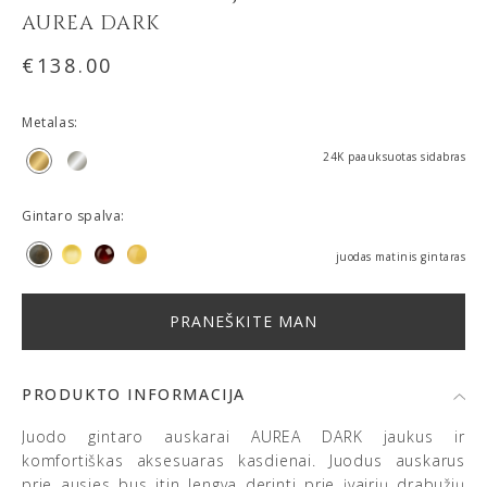
AUREA DARK
€
138.00
Metalas:
24K paauksuotas sidabras
Gintaro spalva:
juodas matinis gintaras
PRODUKTO INFORMACIJA
Juodo gintaro auskarai AUREA DARK jaukus ir
komfortiškas aksesuaras kasdienai. Juodus auskarus
prie ausies bus itin lengva derinti prie įvairių drabužių