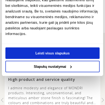
pakabuku – aurea dark
bei skelbimus, teikti visuomeninės medijos funkcijas ir
analizuoti srautą. Be to, svetainės naudojimo informaciją
2
24K paauksuotas sidabras
24K paauksuotas sidabras
bendriname su visuomeninės medijos, reklamavimo ir
€
€
272.00
analizės partneriais, kurie gali ją pridėti prie kitos jūsų
€
212.00
pateiktos arba naudojant paslaugas surinktos
informacijos.
ATSILIEPIMAI
Leisti visus slapukus
Slapukų nustatymai
FAUSTA -
…
High product and service quality
I admire modesty and elegance of MONDRI
products. Interesting, unconventional, and
t
meticulous amber stone finish is fascinating! The
colours and combinations are truly beautiful and