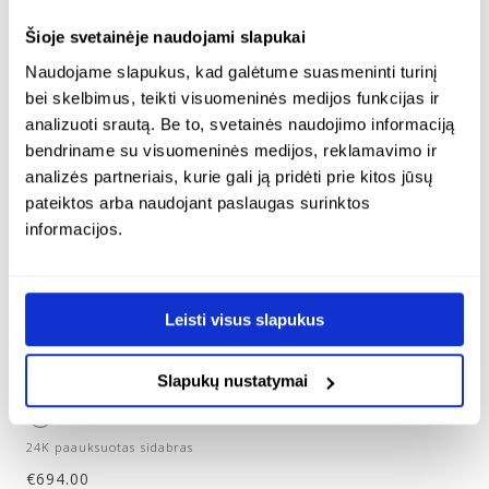
Šioje svetainėje naudojami slapukai
Naudojame slapukus, kad galėtume suasmeninti turinį
bei skelbimus, teikti visuomeninės medijos funkcijas ir
analizuoti srautą. Be to, svetainės naudojimo informaciją
bendriname su visuomeninės medijos, reklamavimo ir
analizės partneriais, kurie gali ją pridėti prie kitos jūsų
pateiktos arba naudojant paslaugas surinktos
informacijos.
ilgo vėrinio su lašo
ilgo vėrinio su lašo
formos pakabuku ir
formos pakabuku ir
auskarų su vyšniniu
auskarų su facetuotu
Leisti visus slapukus
gintaru papuošalų
gintaru papuošalų
rinkinys – black
rinkinys – bliss
cherry
Slapukų nustatymai
€
726.00
24K paauksuotas sidabras
€
694.00