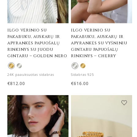
ilgo vėrinio su
ilgo vėrinio su
pakabuku, auskarų ir
pakabuku, auskarų ir
apyrankės papuošalų
apyrankės su vyšniniu
rinkinys su juodu
gintaru papuošalų
gintaru – golden nero
rinkinys – cherry
24K paauksuotas sidabras
Sidabras 925
€
812.00
€
616.00