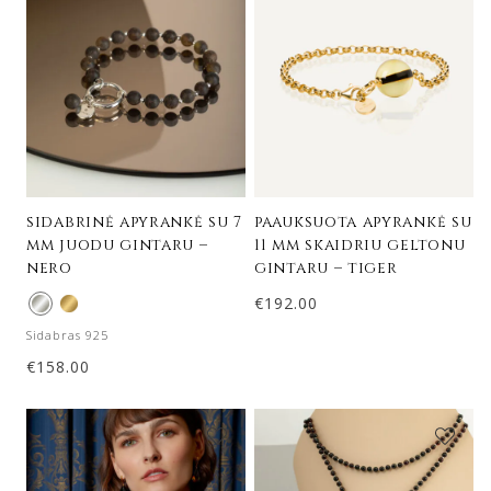
sidabrinė apyrankė su 7
paauksuota apyrankė su
mm juodu gintaru –
11 mm skaidriu geltonu
nero
gintaru – tiger
€
192.00
Sidabras 925
€
158.00