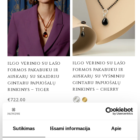
ilgo vėrinio su lašo
ilgo vėrinio su lašo
formos pakabuku ir
formos pakabuku ir
auskarų su vyšniniu
auskarų su skaidriu
gintaru papuošalų
gintaru papuošalų
rinkinys – cherry
rinkinys – tiger
€
722.00
Sidabras 925
€
542.00
Sutikimas
Išsami informacija
Apie