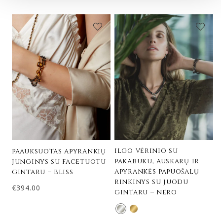
ilgo vėrinio su
paauksuotas apyrankių
pakabuku, auskarų ir
junginys su facetuotu
apyrankės papuošalų
gintaru – bliss
rinkinys su juodu
€
394.00
gintaru – nero