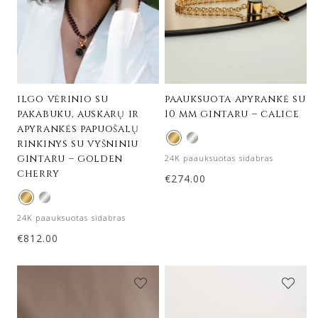
ilgo vėrinio su
paauksuota apyrankė su
pakabuku, auskarų ir
10 mm gintaru – calice
apyrankės papuošalų
rinkinys su vyšniniu
gintaru – golden
24K paauksuotas sidabras
cherry
€
274.00
24K paauksuotas sidabras
€
812.00