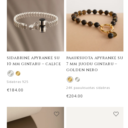
sidabrinė apyrankė su
paauksuota apyrankė su
10 mm gintaru – calice
7 mm juodu gintaru –
golden nero
Sidabras 925
24K paauksuotas sidabras
€
184.00
€
204.00