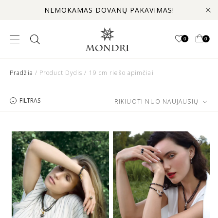
NEMOKAMAS DOVANŲ PAKAVIMAS!
0
0
Pradžia
/ Product Dydis / 19 cm riešo apimčiai
FILTRAS
RIKIUOTI NUO NAUJAUSIŲ