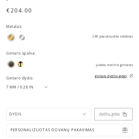
€
204.00
Metalas:
24K paauksuotas sidabras
Gintaro spalva:
juodas matinis gintaras
gintaro dydžio gidas
Gintaro dydis:
7 MM / 0.28 IN
DYDIS
dydžių gidas
PERSONALIZUOTAS DOVANŲ PAKAVIMAS