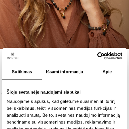
Daugiau informacijos apie pristatymo sąlygas rasite
Siuntimas
.
Sutikimas
Išsami informacija
Apie
Šioje svetainėje naudojami slapukai
Naudojame slapukus, kad galėtume suasmeninti turinį
bei skelbimus, teikti visuomeninės medijos funkcijas ir
analizuoti srautą. Be to, svetainės naudojimo informaciją
bendriname su visuomeninės medijos, reklamavimo ir
analizės partneriais, kurie gali ją pridėti prie kitos jūsų