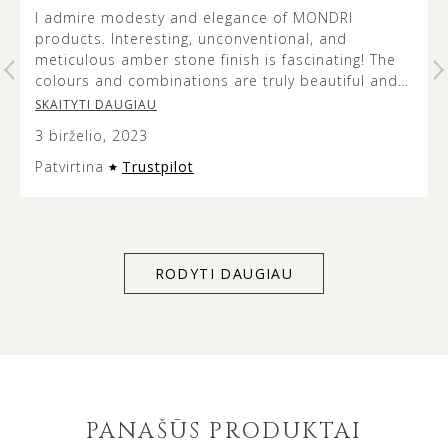
I admire modesty and elegance of MONDRI
products. Interesting, unconventional, and
t
meticulous amber stone finish is fascinating! The
colours and combinations are truly beautiful and
it’s lovely to see how the metal design does not
SKAITYTI DAUGIAU
overshadow the beauty of the amber stone. This
3 birželio, 2023
jewellery is versatile and modern looking, and the
presentation of it is very aesthetic so it can make
Patvirtina
Trustpilot
an excellent gift. Service quality was exceptional
too – customer support listens to and acts on
client’s individual needs. Thank you for everything
MONDRI.
RODYTI DAUGIAU
PANAŠŪS PRODUKTAI