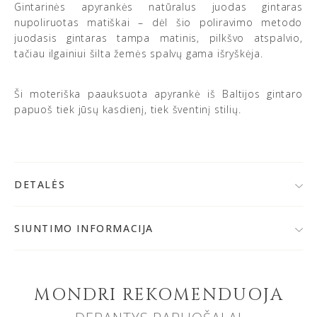
Gintarinės apyrankės natūralus juodas gintaras
nupoliruotas matiškai – dėl šio poliravimo metodo
juodasis gintaras tampa matinis, pilkšvo atspalvio,
tačiau ilgainiui šilta žemės spalvų gama išryškėja.
Ši moteriška paauksuota apyrankė iš Baltijos gintaro
papuoš tiek jūsų kasdienį, tiek šventinį stilių.
DETALĖS
• 925 prabos sidabras, kokybiškai paauksuotas 24K
auksu
SIUNTIMO INFORMACIJA
• Baltijos gintaras
Po užsakymo patvirtinimo,
papuošalą išsiųsime per 1-
• Spalva: rusvai žalsva/juoda
2 d. d.
Jeigu papuošalai bus gaminami, prekių krepšelyje
• Gintaro skersmuo: ~ 7 mm
matysite gamybos terminą.
• Gaminio svoris: ~ 7-9 g (priklausomai nuo pasirinkto
MONDRI REKOMENDUOJA
apyrankės dydžio)