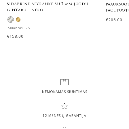
sidabrinė apyrankė su 7 mm juodu
paauksuot
gintaru – nero
facetuotu
€
206.00
Sidabras 925
€
158.00
NEMOKAMAS SIUNTIMAS
12 MĖNESIŲ GARANTIJA