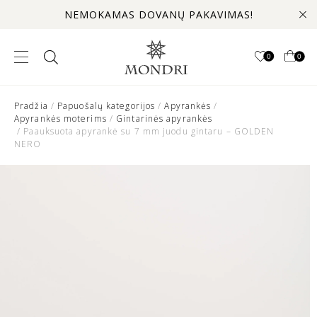
NEMOKAMAS DOVANŲ PAKAVIMAS!
0
0
Pradžia
/
Papuošalų kategorijos
/
Apyrankės
/
Apyrankės moterims
/
Gintarinės apyrankės
/ Paauksuota apyrankė su 7 mm juodu gintaru – GOLDEN
NERO