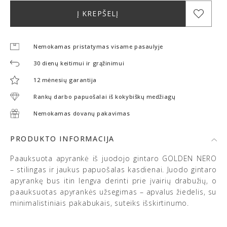
Į KREPŠELĮ
Nemokamas pristatymas visame pasaulyje
30 dienų keitimui ir grąžinimui
12 mėnesių garantija
Rankų darbo papuošalai iš kokybiškų medžiagų
Nemokamas dovanų pakavimas
PRODUKTO INFORMACIJA
Paauksuota apyrankė iš juodojo gintaro GOLDEN NERO
– stilingas ir jaukus papuošalas kasdienai. Juodo gintaro
apyrankę bus itin lengva derinti prie įvairių drabužių, o
paauksuotas apyrankės užsegimas – apvalus žiedelis, su
minimalistiniais pakabukais, suteiks išskirtinumo.