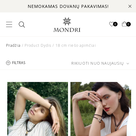
NEMOKAMAS DOVANŲ PAKAVIMAS!
0
0
Pradžia
/ Product Dydis / 18 cm riešo apimčiai
FILTRAS
RIKIUOTI NUO NAUJAUSIŲ