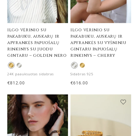
ilgo vėrinio su
ilgo vėrinio su
pakabuku, auskarų ir
pakabuku, auskarų ir
apyrankės papuošalų
apyrankės su vyšniniu
rinkinys su juodu
gintaru papuošalų
gintaru – golden nero
rinkinys – cherry
24K paauksuotas sidabras
Sidabras 925
€
812.00
€
616.00