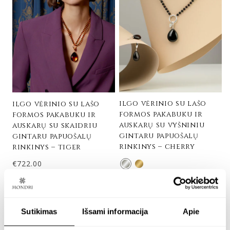
ilgo vėrinio su lašo
ilgo vėrinio su lašo
formos pakabuku ir
formos pakabuku ir
auskarų su vyšniniu
auskarų su skaidriu
gintaru papuošalų
gintaru papuošalų
rinkinys – cherry
rinkinys – tiger
€
722.00
Sidabras 925
€
542.00
Sutikimas
Išsami informacija
Apie