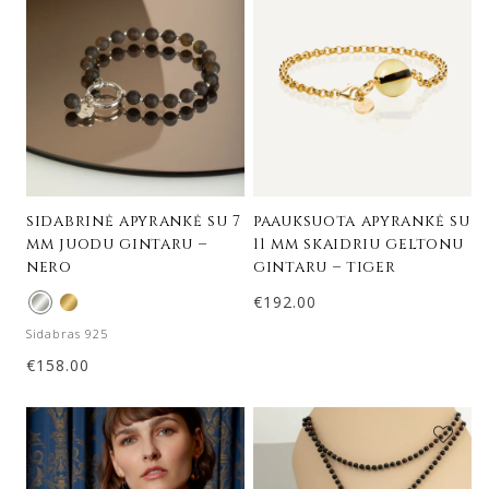
sidabrinė apyrankė su 7
paauksuota apyrankė su
mm juodu gintaru –
11 mm skaidriu geltonu
nero
gintaru – tiger
€
192.00
Sidabras 925
€
158.00