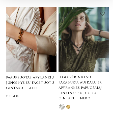
ilgo vėrinio su
paauksuotas apyrankių
pakabuku, auskarų ir
junginys su facetuotu
apyrankės papuošalų
gintaru – bliss
rinkinys su juodu
€
394.00
gintaru – nero