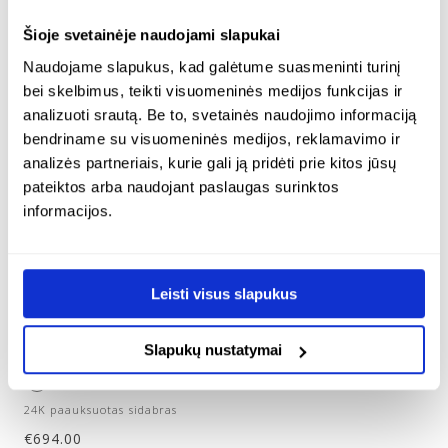
Šioje svetainėje naudojami slapukai
Naudojame slapukus, kad galėtume suasmeninti turinį
bei skelbimus, teikti visuomeninės medijos funkcijas ir
analizuoti srautą. Be to, svetainės naudojimo informaciją
bendriname su visuomeninės medijos, reklamavimo ir
analizės partneriais, kurie gali ją pridėti prie kitos jūsų
pateiktos arba naudojant paslaugas surinktos
informacijos.
ilgo vėrinio su lašo
ilgo vėrinio su lašo
formos pakabuku ir
formos pakabuku ir
auskarų su vyšniniu
auskarų su facetuotu
Leisti visus slapukus
gintaru papuošalų
gintaru papuošalų
rinkinys – black
rinkinys – bliss
cherry
Slapukų nustatymai
€
726.00
24K paauksuotas sidabras
€
694.00