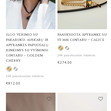
ilgo vėrinio su
paauksuota apyrankė su
pakabuku, auskarų ir
10 mm gintaru – calice
apyrankės papuošalų
rinkinys su vyšniniu
gintaru – golden
24K paauksuotas sidabras
cherry
€
274.00
24K paauksuotas sidabras
€
812.00