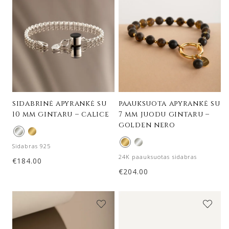
sidabrinė apyrankė su
paauksuota apyrankė su
10 mm gintaru – calice
7 mm juodu gintaru –
golden nero
Sidabras 925
24K paauksuotas sidabras
€
184.00
€
204.00