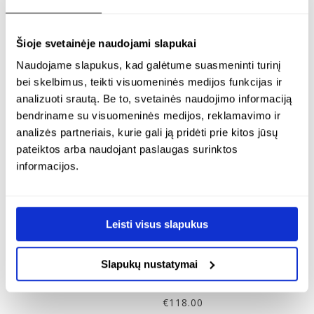
Šioje svetainėje naudojami slapukai
Naudojame slapukus, kad galėtume suasmeninti turinį
bei skelbimus, teikti visuomeninės medijos funkcijas ir
analizuoti srautą. Be to, svetainės naudojimo informaciją
bendriname su visuomeninės medijos, reklamavimo ir
analizės partneriais, kurie gali ją pridėti prie kitos jūsų
pateiktos arba naudojant paslaugas surinktos
informacijos.
sidabrinis pakabukas su
paauksuotas pakabukas
11mm skaidriu geltonu
su 11mm skaidriu
gintaru – tiger
geltonu gintaru –
Leisti visus slapukus
tiger
Slapukų nustatymai
Sidabras 925
24K paauksuotas sidabras
€
98.00
€
118.00