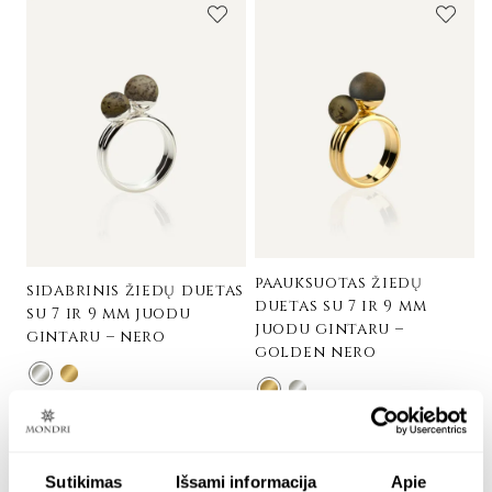
paauksuotas žiedų
sidabrinis žiedų duetas
duetas su 7 ir 9 mm
su 7 ir 9 mm juodu
juodu gintaru –
gintaru – nero
golden nero
Sidabras 925
24K paauksuotas sidabras
€
356.00
€
508.00
Sutikimas
Išsami informacija
Apie