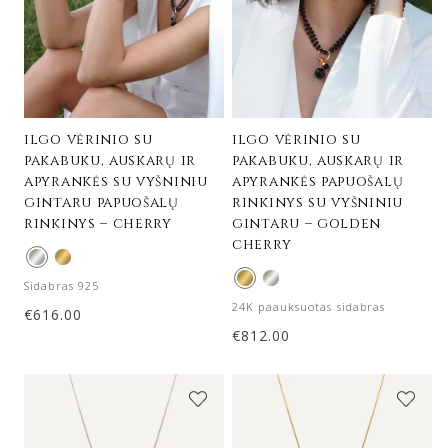
ilgo vėrinio su
ilgo vėrinio su
pakabuku, auskarų ir
pakabuku, auskarų ir
apyrankės su vyšniniu
apyrankės papuošalų
gintaru papuošalų
rinkinys su vyšniniu
rinkinys – cherry
gintaru – golden
cherry
Sidabras 925
24K paauksuotas sidabras
€
616.00
€
812.00