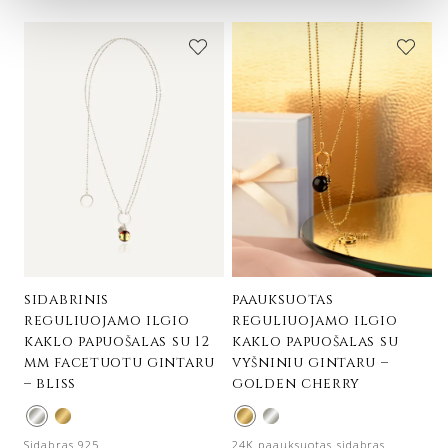
sidabrinis
paauksuotas
reguliuojamo ilgio
reguliuojamo ilgio
kaklo papuošalas su 12
kaklo papuošalas su
mm facetuotu gintaru
vyšniniu gintaru –
– bliss
golden cherry
Sidabras 925
24K paauksuotas sidabras