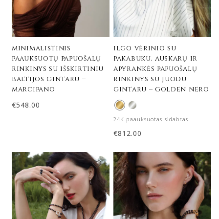
minimalistinis
ilgo vėrinio su
paauksuotų papuošalų
pakabuku, auskarų ir
rinkinys su išskirtiniu
apyrankės papuošalų
baltijos gintaru –
rinkinys su juodu
marcipano
gintaru – golden nero
€
548.00
24K paauksuotas sidabras
€
812.00