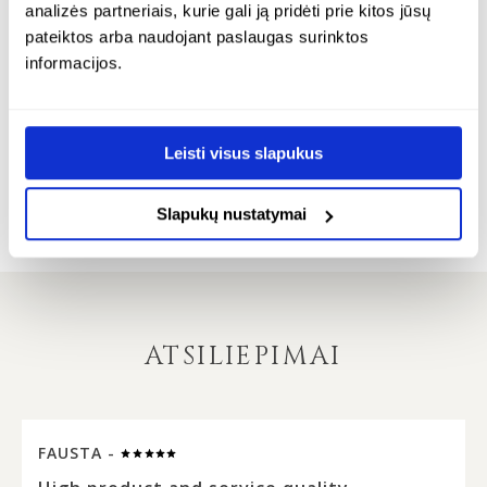
analizės partneriais, kurie gali ją pridėti prie kitos jūsų
gintarinis vėrinys su
s
sidabriniai kabantys
pateiktos arba naudojant paslaugas surinktos
sidabru ir 7 mm juodu
7
auskarai su juodu
informacijos.
gintaru – nero
n
gintaru – nero
Sidabras 925
S
Sidabras 925
Leisti visus slapukus
€
248.00
€
€
102.00
Slapukų nustatymai
ATSILIEPIMAI
FAUSTA -