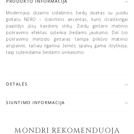
PRODUKTO INFORMACIJA
Modernaus dizaino sidabrinis žiedų duetas su juodu
gintaru NERO – išskirtinis akcentas, kuris išraiškingai
papildys jūsų kasdienį stilių. Žiedų gintaro matinio
poliravimo efektas suteikia žiedams jaukumo. Dėl šio
poliravimo metodo gintaras tampa pilkšvo matinio
atspalvio, tačiau ilgainiui žemės spalvų gama išryškėja,
taip suteikdama žiedams unikalumo.
DETALĖS
• 925 prabos sidabras
• Baltijos gintaras
SIUNTIMO INFORMACIJA
• Spalva: rusvai žalsva/juoda
Po užsakymo patvirtinimo,
papuošalą išsiųsime per 1-
• Gintaro skersmuo: ~ 7 mm ir ~ 9 mm
2 d. d.
Jeigu papuošalai bus gaminami, prekių krepšelyje
• Gaminių svoris: ~ 5-7 g (priklausomai nuo pasirinkto
matysite gamybos terminą.
dydžio)
MONDRI REKOMENDUOJA