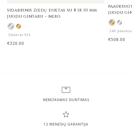
paauksuot
sidabrinis žiedų duetas su 8 ir 10 mm
juodu gi
juodu gintaru – nero
24K paauksu
Sidabras 925
€
508.00
€
320.00
NEMOKAMAS SIUNTIMAS
12 MĖNESIŲ GARANTIJA