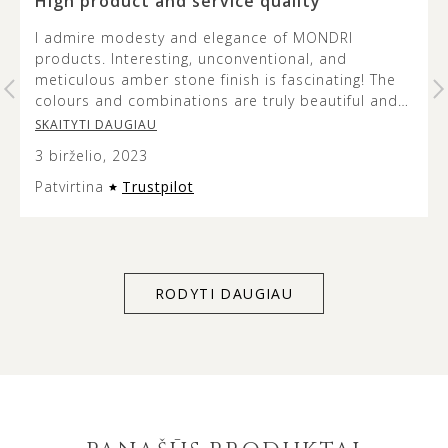
…
High product and service quality
I admire modesty and elegance of MONDRI
products. Interesting, unconventional, and
t
meticulous amber stone finish is fascinating! The
colours and combinations are truly beautiful and
it’s lovely to see how the metal design does not
SKAITYTI DAUGIAU
overshadow the beauty of the amber stone. This
3 birželio, 2023
jewellery is versatile and modern looking, and the
presentation of it is very aesthetic so it can make
Patvirtina
Trustpilot
an excellent gift. Service quality was exceptional
too – customer support listens to and acts on
client’s individual needs. Thank you for everything
MONDRI.
RODYTI DAUGIAU