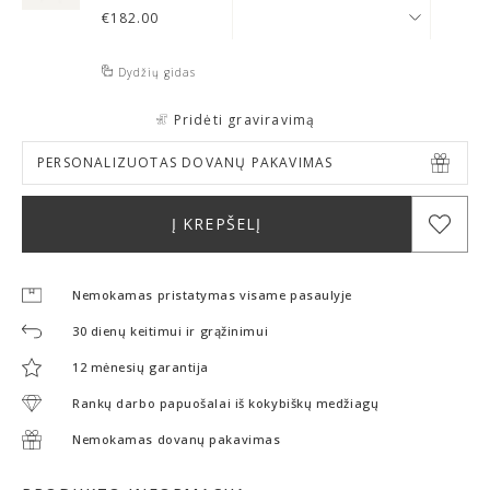
€
182.00
Dydžių gidas
Pridėti graviravimą
PERSONALIZUOTAS DOVANŲ PAKAVIMAS
Į KREPŠELĮ
Nemokamas pristatymas visame pasaulyje
30 dienų keitimui ir grąžinimui
12 mėnesių garantija
Rankų darbo papuošalai iš kokybiškų medžiagų
Nemokamas dovanų pakavimas