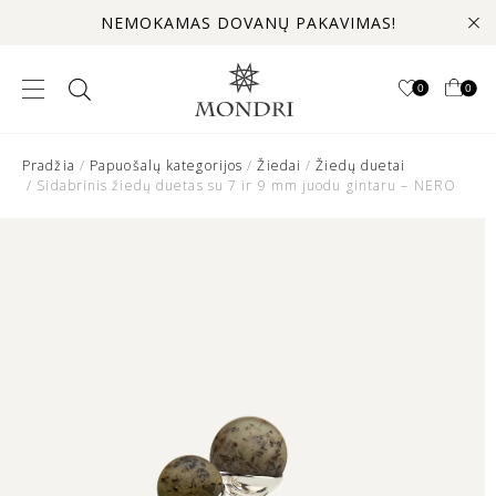
NEMOKAMAS DOVANŲ PAKAVIMAS!
0
0
Pradžia
/
Papuošalų kategorijos
/
Žiedai
/
Žiedų duetai
/ Sidabrinis žiedų duetas su 7 ir 9 mm juodu gintaru – NERO