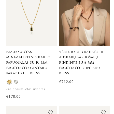
paauksuotas
vėrinio, apyrankės ir
minimalistinis kaklo
auskarų papuošalų
papuošalas su 10 mm
rinkinys su 8 mm
facetuoto gintaro
facetuotu gintaru –
pakabuku – bliss
bliss
€
712.00
24K paauksuotas sidabras
€
178.00