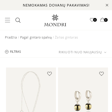
NEMOKAMAS DOVANŲ PAKAVIMAS!
0
0
Pradžia
/
Pagal gintaro spalvą
/ Žalias gintaras
FILTRAS
RIKIUOTI NUO NAUJAUSIŲ