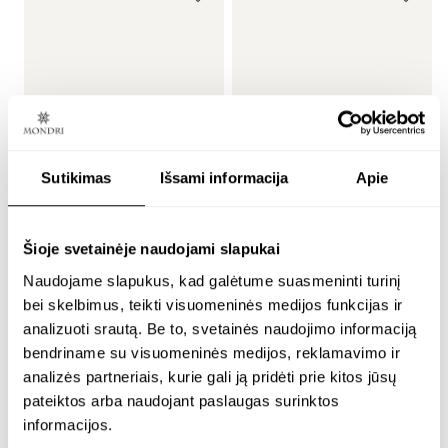
Sutikimas
Išsami informacija
Apie
sidabriniai pakabukai
paauksuoti pakabukai
Šioje svetainėje naudojami slapukai
auskarams su
auskarams su
Naudojame slapukus, kad galėtume suasmeninti turinį
facetuotu gintaru –
facetuotu gintaru –
bei skelbimus, teikti visuomeninės medijos funkcijas ir
bliss
bliss
analizuoti srautą. Be to, svetainės naudojimo informaciją
bendriname su visuomeninės medijos, reklamavimo ir
Sidabras 925
24K paauksuotas sidabras
analizės partneriais, kurie gali ją pridėti prie kitos jūsų
€
58.00
€
68.00
pateiktos arba naudojant paslaugas surinktos
informacijos.