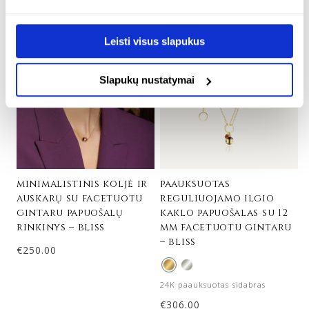
Leisti visus slapukus
Slapukų nustatymai
minimalistinis koljė ir
paauksuotas
auskarų su facetuotu
reguliuojamo ilgio
gintaru papuošalų
kaklo papuošalas su 12
rinkinys – bliss
mm facetuotu gintaru
– bliss
€
250.00
24K paauksuotas sidabras
€
306.00