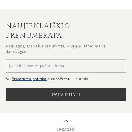
NAUJIENLAIŠKIO
PRENUMERATA
Naujienos, specialūs pasiūlymai, MONDRI atradimai ir
dar daugiau
Su
Privatumo politika
susipažinau ir sutinku.
PATVIRTINTI
Į PRADŽIĄ