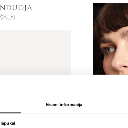
Mu
ENDUOJA
ŠALAI
Vi
su
ta
nu
No
pir
Da
Si
Išsami informacija
slapukai