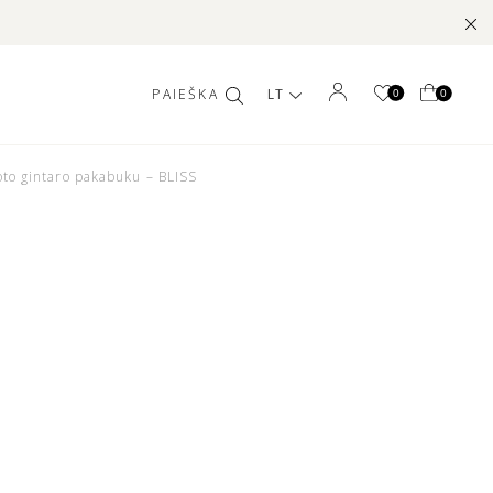
LT
0
0
oto gintaro pakabuku – BLISS