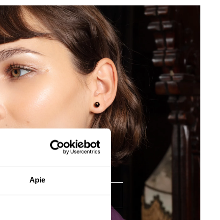
itų ir kiti mokesčiai
sose ne Europos sąjungos šalyse gavėjui gali reikėti
simokėti papildomus muito ar kitus toje valstybėje
ikomus mokesčius, gavus siuntą. Kiekvienoje šalyje
GRAVIRUOJAMAS
matytus vartojimo mokesčius sumoka prekės gavėjas.
rint sužinoti platesnę informaciją apie muito mokesčius,
kėjas turi kreiptis į savo šalies muitinę.
ugiau informacijos apie pristatymo sąlygas rasite
untimas
.
Apie
ĮSIGYKITE RINKINĮ