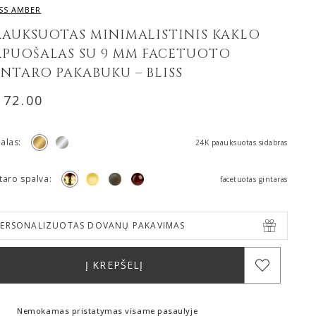
ISS AMBER
AAUKSUOTAS MINIMALISTINIS KAKLO
APUOŠALAS SU 9 MM FACETUOTO
INTARO PAKABUKU – BLISS
172.00
alas:
24K paauksuotas sidabras
taro spalva:
facetuotas gintaras
PERSONALIZUOTAS DOVANŲ PAKAVIMAS
Į KREPŠELĮ
Nemokamas pristatymas visame pasaulyje