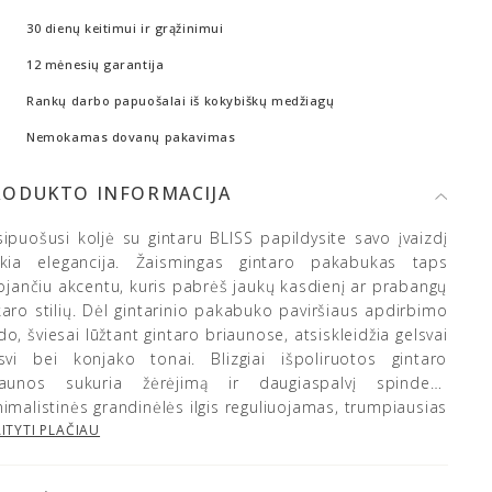
30 dienų keitimui ir grąžinimui
12 mėnesių garantija
Rankų darbo papuošalai iš kokybiškų medžiagų
Nemokamas dovanų pakavimas
RODUKTO INFORMACIJA
sipuošusi koljė su gintaru BLISS papildysite savo įvaizdį
ukia elegancija. Žaismingas gintaro pakabukas taps
iojančiu akcentu, kuris pabrėš jaukų kasdienį ar prabangų
karo stilių. Dėl gintarinio pakabuko paviršiaus apdirbimo
o, šviesai lūžtant gintaro briaunose, atsiskleidžia gelsvai
lsvi bei konjako tonai. Blizgiai išpoliruotos gintaro
iaunos sukuria žėrėjimą ir daugiaspalvį spindesį.
imalistinės grandinėlės ilgis reguliuojamas, trumpiausias
limas ilgis – 40 cm, ilgiausias – 45 cm, tad koljė ilgį
ITYTI PLAČIAU
lėsite pasireguliuoti taip, kaip norite. Paauksuota
andinėlė ant kaklo atrodys itin dailiai ir elegantiškai.