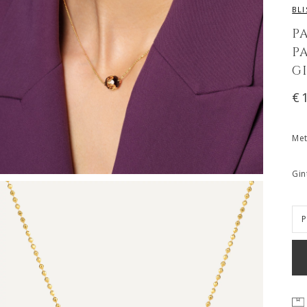
BL
P
P
G
€
Met
Gin