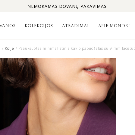
NEMOKAMAS DOVANŲ PAKAVIMAS!
VANOS
KOLEKCIJOS
ATRADIMAI
APIE MONDRI
i
/
Koljė
/ Paauksuotas minimalistinis kaklo papuošalas su 9 mm facetu