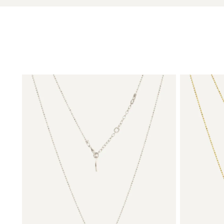
client’s individual needs. Thank
you for everything MONDRI.