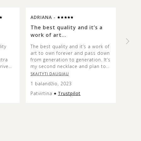
ADRIANA -
SUE 
The best quality and it’s a
High 
work of art…
beaut
ity
The best quality and it’s a work of
I rece
art to own forever and pass down
was d
xtra
from generation to generation. It’s
probl
rrived
my second necklace and plan to
This o
aged.
continue getting timeless pieces
specia
SKAITYTI DAUGIAU
SKAIT
from them. If you love amber, this
yellow
1 balandžio, 2023
23 ko
is the place. ♥️
stone 
differ
Patvirtina
Trustpilot
Patvir
a kind
in the
The c
well w
is ori
very s
surpri