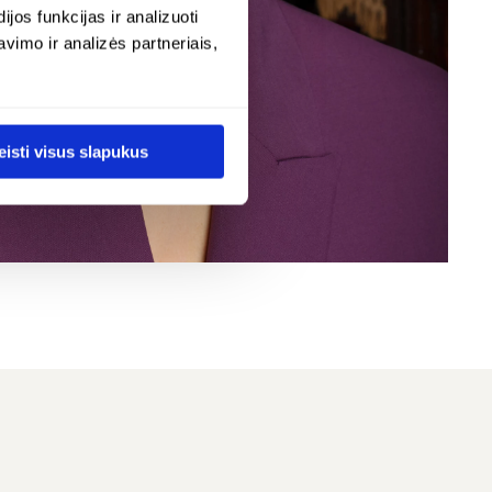
os funkcijas ir analizuoti
imo ir analizės partneriais,
tys paauksuoti
paauksuotas žiedas su 8 mm vyšniniu
tuotu gintaru
gintaru – klara
eisti visus slapukus
24K paauksuotas sidabras
bras
€
258.00