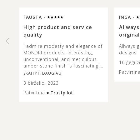
FAUSTA -
INGA -
High product and service
Allways
quality
original
I admire modesty and elegance of
Allways g
MONDRI products. Interesting,
designs!
unconventional, and meticulous
16 geguž
amber stone finish is fascinating!
Patvirtin
The colours and combinations are
SKAITYTI DAUGIAU
truly beautiful and it’s lovely to
3 birželio, 2023
see how the metal design does
not overshadow the beauty of the
Patvirtina
Trustpilot
amber stone. This jewellery is
versatile and modern looking, and
the presentation of it is very
aesthetic so it can make an
excellent gift. Service quality was
exceptional too – customer
support listens to and acts on