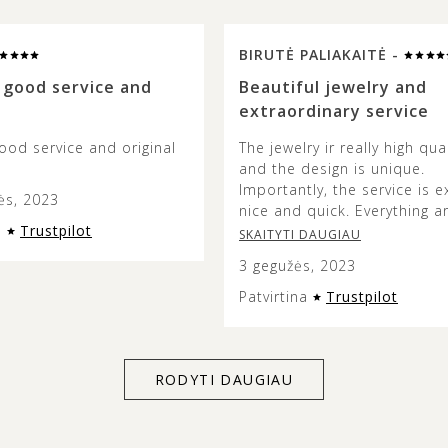
BIRUTĖ PALIAKAITĖ -
 good service and
Beautiful jewelry and
extraordinary service
ood service and original
The jewelry ir really high qual
and the design is unique.
Importantly, the service is e
ės, 2023
nice and quick. Everything a
a
Trustpilot
so fast and beautifully pack
SKAITYTI DAUGIAU
3 gegužės, 2023
Patvirtina
Trustpilot
RODYTI DAUGIAU