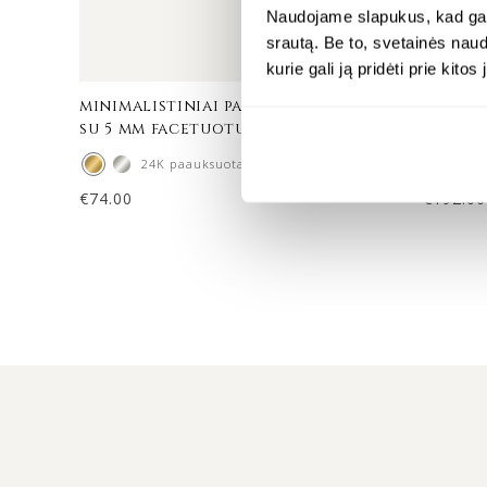
Naudojame slapukus, kad galė
srautą. Be to, svetainės nau
kurie gali ją pridėti prie kit
minimalistiniai paauksuoti auskarai
paauks
su 5 mm facetuotu gintaru – bliss
facetu
24K paauksuotas sidabras
€
74.00
€
192.00