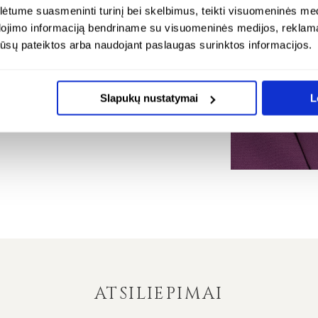
tume suasmeninti turinį bei skelbimus, teikti visuomeninės medij
dojimo informaciją bendriname su visuomeninės medijos, reklamav
os jūsų pateiktos arba naudojant paslaugas surinktos informacijos.
uota apyrankė su 10 mm
minimalistiniai kaban
otu gintaru – bliss
auskarai su 8 mm face
– bliss
Slapukų nustatymai
L
24K paauksuotas sidabras
24K paauksuotas sida
€
130.00
ATSILIEPIMAI