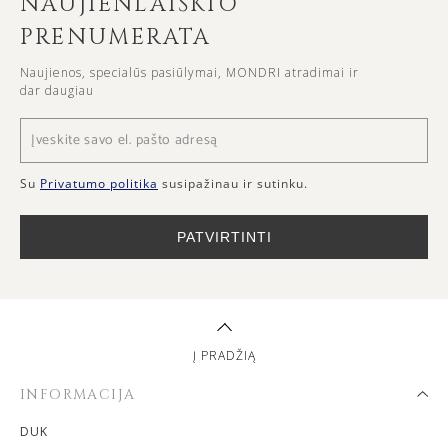
NAUJIENLAIŠKIO
PRENUMERATA
Naujienos, specialūs pasiūlymai, MONDRI atradimai ir
dar daugiau
Su
Privatumo politika
susipažinau ir sutinku.
PATVIRTINTI
Į PRADŽIĄ
INFORMACIJA
DUK