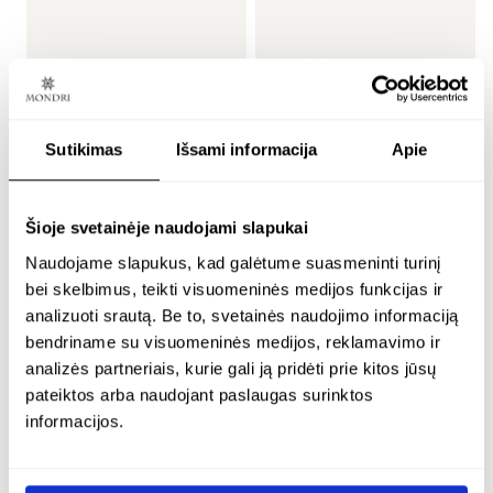
Sutikimas
Išsami informacija
Apie
minimalistiniai
minimalistiniai
Šioje svetainėje naudojami slapukai
paauksuoti auskarai su
paauksuoti auskarai su
Naudojame slapukus, kad galėtume suasmeninti turinį
5 mm vyšniniu gintaru –
8 mm facetuotu
bei skelbimus, teikti visuomeninės medijos funkcijas ir
golden cherry
gintaru – bliss
analizuoti srautą. Be to, svetainės naudojimo informaciją
bendriname su visuomeninės medijos, reklamavimo ir
24K paauksuotas sidabras
24K paauksuotas sidabras
analizės partneriais, kurie gali ją pridėti prie kitos jūsų
€
68.00
€
92.00
pateiktos arba naudojant paslaugas surinktos
informacijos.