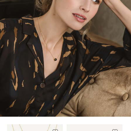
todėl dalinamės papuošalų priežiūros
rekomendacijomis, kurias rasite
čia
.
Muitų ir kiti mokesčiai
Visose ne Europos sąjungos šalyse gavėjui gali reikėti
susimokėti papildomus muito ar kitus toje valstybėje
taikomus mokesčius, gavus siuntą. Kiekvienoje šalyje
numatytus vartojimo mokesčius sumoka prekės gavėjas.
Norint sužinoti platesnę informaciją apie muito
mokesčius, pirkėjas turi kreiptis į savo šalies muitinę.
Daugiau informacijos apie pristatymo sąlygas rasite
Siuntimas
.