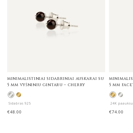
minimalistiniai sidabriniai auskarai su
minimalis
5 mm vyšniniu gintaru – cherry
5 mm face
Sidabras 925
24K paauksu
€
48.00
€
74.00