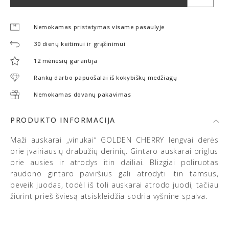
Nemokamas pristatymas visame pasaulyje
30 dienų keitimui ir grąžinimui
12 mėnesių garantija
Rankų darbo papuošalai iš kokybiškų medžiagų
Nemokamas dovanų pakavimas
PRODUKTO INFORMACIJA
Maži auskarai „vinukai“ GOLDEN CHERRY lengvai derės
prie įvairiausių drabužių derinių. Gintaro auskarai priglus
prie ausies ir atrodys itin dailiai. Blizgiai poliruotas
raudono gintaro paviršius gali atrodyti itin tamsus,
beveik juodas, todėl iš toli auskarai atrodo juodi, tačiau
žiūrint prieš šviesą atsiskleidžia sodria vyšnine spalva.