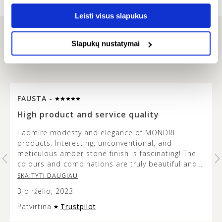
Leisti visus slapukus
Slapukų nustatymai
ATSILIEPIMAI
FAUSTA -
…
High product and service quality
I admire modesty and elegance of MONDRI
products. Interesting, unconventional, and
t
meticulous amber stone finish is fascinating! The
colours and combinations are truly beautiful and
it’s lovely to see how the metal design does not
SKAITYTI DAUGIAU
overshadow the beauty of the amber stone. This
3 birželio, 2023
jewellery is versatile and modern looking, and the
presentation of it is very aesthetic so it can make
Patvirtina
Trustpilot
an excellent gift. Service quality was exceptional