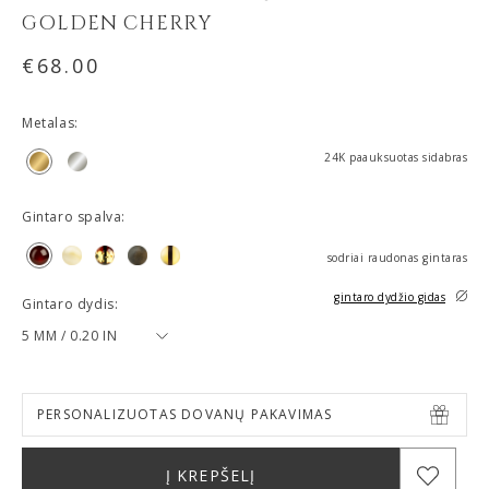
GOLDEN CHERRY
€
68.00
Metalas:
24K paauksuotas sidabras
Gintaro spalva:
sodriai raudonas gintaras
gintaro dydžio gidas
Gintaro dydis:
5 MM / 0.20 IN
PERSONALIZUOTAS DOVANŲ PAKAVIMAS
Į KREPŠELĮ