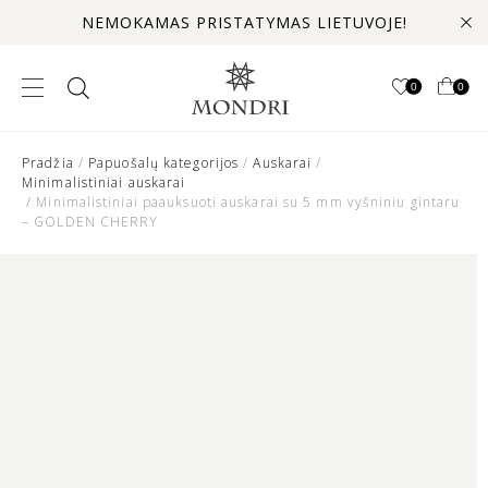
NEMOKAMAS PRISTATYMAS LIETUVOJE!
0
0
Pradžia
/
Papuošalų kategorijos
/
Auskarai
/
Minimalistiniai auskarai
/ Minimalistiniai paauksuoti auskarai su 5 mm vyšniniu gintaru
– GOLDEN CHERRY