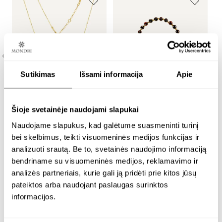
Sutikimas
Išsami informacija
Apie
Šioje svetainėje naudojami slapukai
p
paauksuotas
reguliuojamo dydžio
Naudojame slapukus, kad galėtume suasmeninti turinį
8
minimalistinis kaklo
paauksuota apyrankė
bei skelbimus, teikti visuomeninės medijos funkcijas ir
–
papuošalas su 8 mm
iš karoliukų su 5 mm
analizuoti srautą. Be to, svetainės naudojimo informaciją
vyšninio gintaro
vyšniniu gintaru –
bendriname su visuomeninės medijos, reklamavimo ir
pakabuku – merlot
chain cherry
2
analizės partneriais, kurie gali ją pridėti prie kitos jūsų
pateiktos arba naudojant paslaugas surinktos
€
24K paauksuotas sidabras
24K paauksuotas sidabras
informacijos.
€
162.00
€
162.00