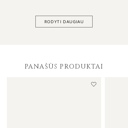
too – customer support listens to and acts on
client’s individual needs. Thank you for everything
MONDRI.
RODYTI DAUGIAU
PANAŠŪS PRODUKTAI