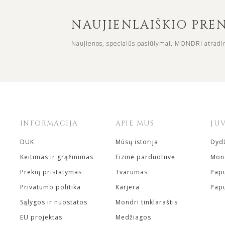
NAUJIENLAIŠKIO PR
Naujienos, specialūs pasiūlymai, MONDRI atradi
INFORMACIJA
APIE MUS
JU
DUK
Mūsų istorija
Dydž
Keitimas ir grąžinimas
Fizinė parduotuvė
Mond
Prekių pristatymas
Tvarumas
Papu
Privatumo politika
Karjera
Papu
Sąlygos ir nuostatos
Mondri tinklaraštis
EU projektas
Medžiagos