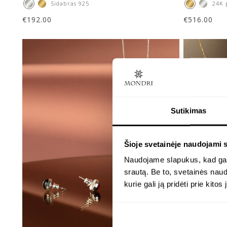
Sidabras 925
24K 
€
192.00
€
516.00
Sutikimas
Šioje svetainėje naudojami 
Naudojame slapukus, kad galė
srautą. Be to, svetainės nau
kurie gali ją pridėti prie kit