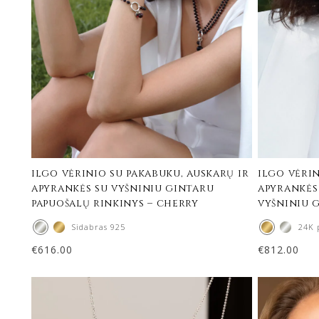
ilgo vėrinio su pakabuku, auskarų ir
ilgo vėrin
apyrankės su vyšniniu gintaru
apyrankės
papuošalų rinkinys – cherry
vyšniniu 
Sidabras 925
24K 
€
616.00
€
812.00