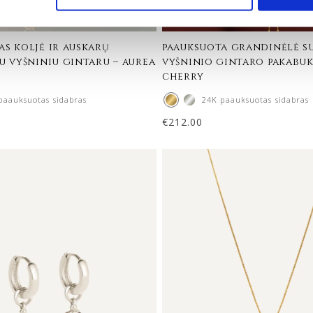
as koljė ir auskarų
paauksuota grandinėlė su
u vyšniniu gintaru – aurea
vyšninio gintaro pakabuk
cherry
paauksuotas sidabras
24K paauksuotas sidabras
€
212.00