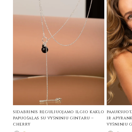
sidabrinis reguliuojamo ilgio kaklo
paauksuot
papuošalas su vyšniniu gintaru –
ir apyrank
cherry
vyšniniu 