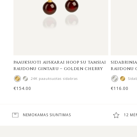
paauksuoti auskarai hoop su tamsiai
sidabrinia
raudonu gintaru – golden cherry
raudonu g
24K paauksuotas sidabras
Sida
€
154.00
€
116.00
NEMOKAMAS SIUNTIMAS
12 MĖ