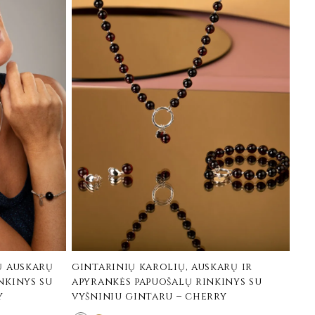
ų auskarų
gintarinių karolių, auskarų ir
nkinys su
apyrankės papuošalų rinkinys su
y
vyšniniu gintaru – cherry