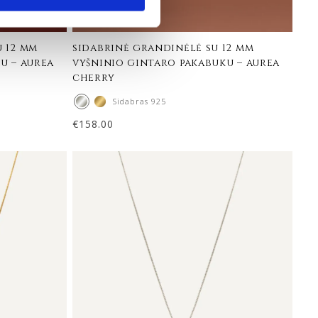
 12 mm
sidabrinė grandinėlė su 12 mm
u – aurea
vyšninio gintaro pakabuku – aurea
cherry
Sidabras 925
€
158.00