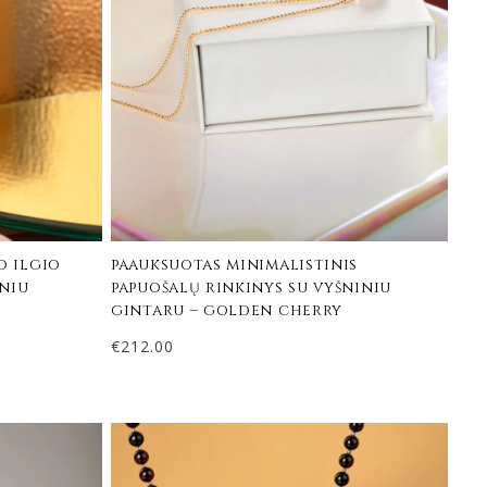
o ilgio
paauksuotas minimalistinis
iniu
papuošalų rinkinys su vyšniniu
gintaru – golden cherry
€
212.00