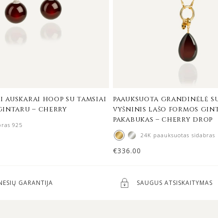
i auskarai hoop su tamsiai
paauksuota grandinėlė su
intaru – cherry
vyšninis lašo formos gin
pakabukas – cherry drop
bras 925
24K paauksuotas sidabras
€
336.00
NESIŲ GARANTIJA
SAUGUS ATSISKAITYMAS