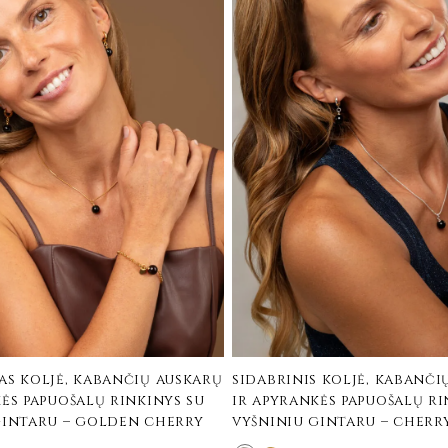
as koljė, kabančių auskarų
sidabrinis koljė, kabanči
ės papuošalų rinkinys su
ir apyrankės papuošalų ri
gintaru – golden cherry
vyšniniu gintaru – cherr