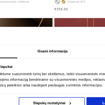
paauksuotas sidabras
Sidabras 925
€
356.00
Išsami informacija
slapukai
tume suasmeninti turinį bei skelbimus, teikti visuomeninės medij
dojimo informaciją bendriname su visuomeninės medijos, reklamav
os jūsų pateiktos arba naudojant paslaugas surinktos informacijos.
Slapukų nustatymai
L