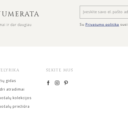
ENUMERATA
Su
Privatumo politika
susi
mai ir dar daugiau
VELYRIKA
SEKITE MUS
ių gidas
ri atradimai
ošalų kolekcijos
ošalų priežiūra