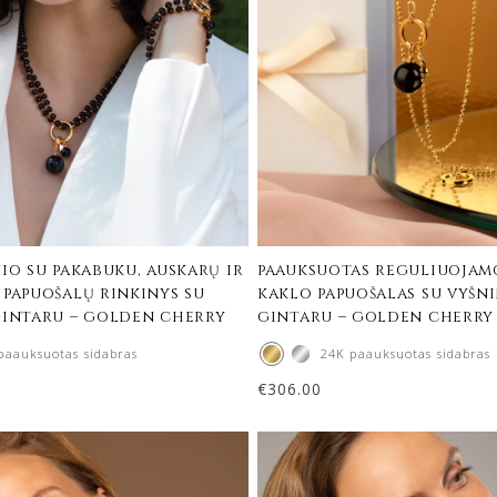
io su pakabuku, auskarų ir
paauksuotas reguliuojam
 papuošalų rinkinys su
kaklo papuošalas su vyšn
gintaru – golden cherry
gintaru – golden cherry
paauksuotas sidabras
24K paauksuotas sidabras
€
306.00