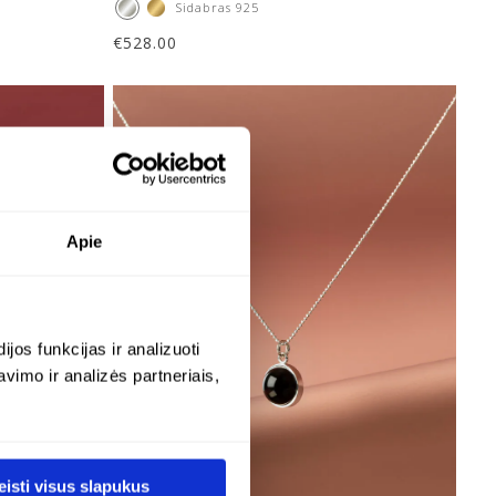
Sidabras 925
€
528.00
Apie
os funkcijas ir analizuoti
imo ir analizės partneriais,
eisti visus slapukus