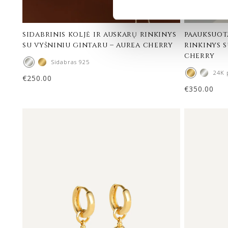
sidabrinis koljė ir auskarų rinkinys
paauksuot
su vyšniniu gintaru – aurea cherry
rinkinys s
cherry
Sidabras 925
24K 
€
250.00
€
350.00