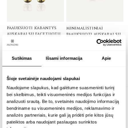
paauksuoti kabantys
minimalistiniai
auskarai su facetuotu
paauksuoti auskarai su
gintaru – bliss
5 mm facetuotu
gintaru – bliss
24K paauksuotas sidabras
Sutikimas
Išsami informacija
Apie
24K paauksuotas sidabras
€
158.00
€
74.00
Šioje svetainėje naudojami slapukai
Naudojame slapukus, kad galėtume suasmeninti turinį
bei skelbimus, teikti visuomeninės medijos funkcijas ir
analizuoti srautą. Be to, svetainės naudojimo informaciją
bendriname su visuomeninės medijos, reklamavimo ir
NEMOKAMAS SIUNTIMAS
analizės partneriais, kurie gali ją pridėti prie kitos jūsų
pateiktos arba naudojant paslaugas surinktos