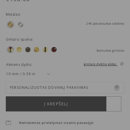
Metalas:
24K paauksuotas sidabras
Gintaro spalva:
facetuotas gintaras
Akmens dydis:
gintaro dydžio gidas
10 mm / 0.39 in
PERSONALIZUOTAS DOVANŲ PAKAVIMAS
Į KREPŠELĮ
Nemokamas pristatymas visame pasaulyje