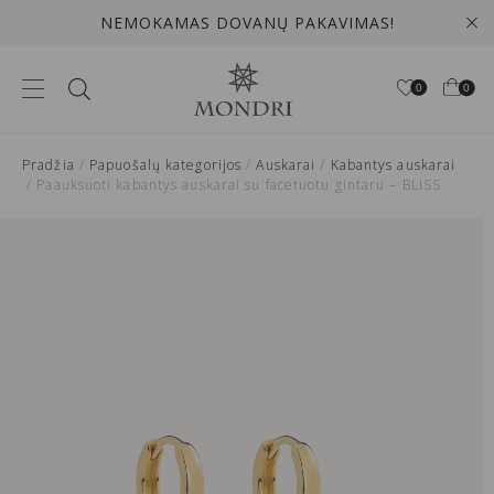
NEMOKAMAS PRISTATYMAS LIETUVOJE!
0
0
Pradžia
/
Papuošalų kategorijos
/
Auskarai
/
Kabantys auskarai
/ Paauksuoti kabantys auskarai su facetuotu gintaru – BLISS