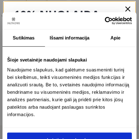
10% NUOLAIDA
JŪSŲ PIRMAM
UŽSAKYMUI
Sutikimas
Išsami informacija
Apie
p
paauksuotas
paauksuota apyrankė
Šioje svetainėje naudojami slapukai
1
reguliuojamo ilgio
su 10 mm facetuotu
GAUKITE 10% NUOLAIDĄ SAVO
Naudojame slapukus, kad galėtume suasmeninti turinį
g
kaklo papuošalas su 12
gintaru – bliss
PIRMAM APSIPIRKIMUI IR KURKITE
bei skelbimus, teikti visuomeninės medijos funkcijas ir
mm facetuotu gintaru
SAVO ĮVAIZDĮ SU MONDRI!
– bliss
analizuoti srautą. Be to, svetainės naudojimo informaciją
2
24K paauksuotas sidabras
bendriname su visuomeninės medijos, reklamavimo ir
€
€
192.00
analizės partneriais, kurie gali ją pridėti prie kitos jūsų
24K paauksuotas sidabras
pateiktos arba naudojant paslaugas surinktos
€
306.00
informacijos.
Sutinku gauti pasiūlymus el. paštu
Daugiau informacijos apie tai, kaip tvarkome jūsų asmens duomenis
rasite
Privatumo politikoje