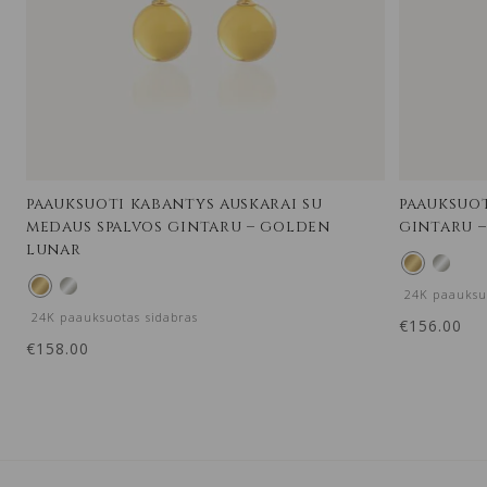
paauksuoti kabantys auskarai su
paauksuot
medaus spalvos gintaru – golden
gintaru 
lunar
24K paauksu
24K paauksuotas sidabras
€
156.00
€
158.00