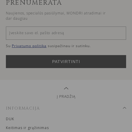
PRENUMERATA
Naujienos, specialūs pasiūlymai, MONDRI atradimai ir
dar daugiau
Su
Privatumo politika
susipažinau ir sutinku.
PATVIRTINTI
Į PRADŽIĄ
INFORMACIJA
DUK
Keitimas ir grąžinimas