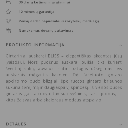
30 dienų keitimui ir grąžinimui
12 mėnesių garantija
Rankų darbo papuošalai iš kokybiškų medžiagų
Nemokamas dovanų pakavimas
PRODUKTO INFORMACIJA
Gintariniai auskarai BLISS – elegantiškas akcentas jūsų
įvaizdžiui. Nors puošnūs auskarai puikiai tiks kuriant
šventinį stilių, apvalus ir itin patogus užsegimas leis
auskarais mėgautis kasdien. Dėl facetuoto gintaro
apdirbimo būdo blizgiai išpoliruotos gintaro briaunos
sukuria žėrėjimą ir daugiaspalvį spindesį. Iš vienos pusės
gintaras gali atrodyti tamsiai vyšninis, tarsi juodas, iš
kitos žalsvas arba skaidraus medaus atspalvio.
DETALĖS