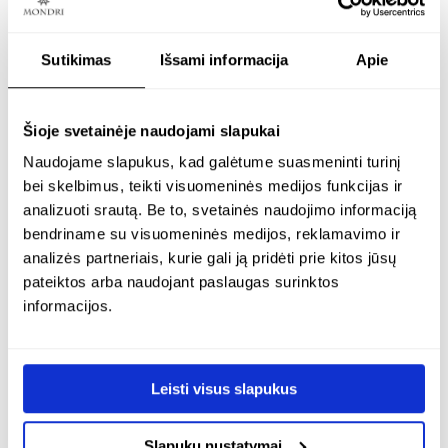
Sutikimas
Išsami informacija
Apie
Šioje svetainėje naudojami slapukai
Naudojame slapukus, kad galėtume suasmeninti turinį
bei skelbimus, teikti visuomeninės medijos funkcijas ir
analizuoti srautą. Be to, svetainės naudojimo informaciją
bendriname su visuomeninės medijos, reklamavimo ir
analizės partneriais, kurie gali ją pridėti prie kitos jūsų
pateiktos arba naudojant paslaugas surinktos
informacijos.
paauksuotas
paauksuotas
reguliuojamas ilgas
reguliuojamas ilgas
kaklo papuošalas 8 mm
kaklo papuošalas su 8
medaus spalvos gintaro
mm skaidraus gintaro
Leisti visus slapukus
pakabukais – golden
pakabukais – tiger
lunar
Slapukų nustatymai