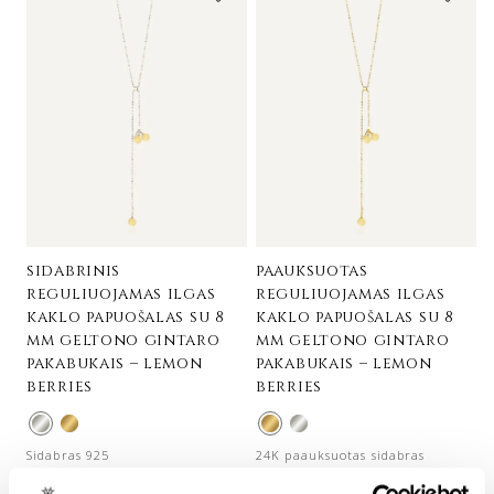
sidabrinis
paauksuotas
reguliuojamas ilgas
reguliuojamas ilgas
kaklo papuošalas su 8
kaklo papuošalas su 8
mm geltono gintaro
mm geltono gintaro
pakabukais – lemon
pakabukais – lemon
berries
berries
Sidabras 925
24K paauksuotas sidabras
€
184.00
€
288.00