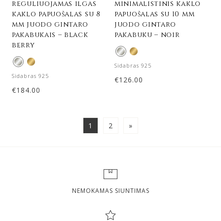
reguliuojamas ilgas
minimalistinis kaklo
kaklo papuošalas su 8
papuošalas su 10 mm
mm juodo gintaro
juodo gintaro
pakabukais – black
pakabuku – noir
berry
Sidabras 925
Sidabras 925
€
126.00
€
184.00
1
2
»
NEMOKAMAS SIUNTIMAS