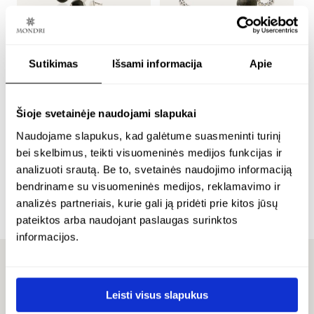
Sutikimas
Išsami informacija
Apie
s
minimalistiniai
sidabrinė apyrankė su
m
sidabriniai auskarai
12 mm juodu gintaru –
Šioje svetainėje naudojami slapukai
n
su 5 mm juodu gintaru
noir
– nero
Naudojame slapukus, kad galėtume suasmeninti turinį
bei skelbimus, teikti visuomeninės medijos funkcijas ir
S
Sidabras 925
analizuoti srautą. Be to, svetainės naudojimo informaciją
Sidabras 925
€
€
126.00
bendriname su visuomeninės medijos, reklamavimo ir
€
48.00
analizės partneriais, kurie gali ją pridėti prie kitos jūsų
pateiktos arba naudojant paslaugas surinktos
informacijos.
ATSILIEPIMAI
Leisti visus slapukus