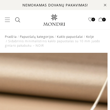
NEMOKAMAS DOVANŲ PAKAVIMAS!
0
0
Pradžia
/
Papuošalų kategorijos
/
Kaklo papuošalai
/
Koljė
/ Sidabrinis minimalistinis kaklo papuošalas su 10 mm juodo
gintaro pakabuku – NOIR