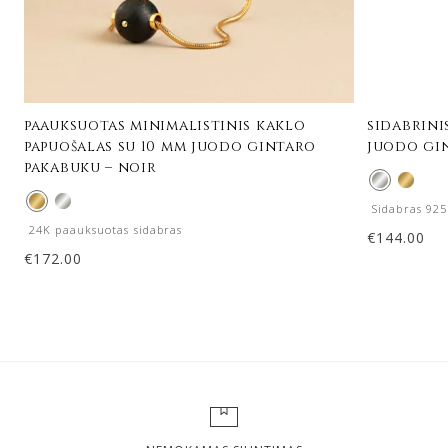
paauksuotas minimalistinis kaklo
sidabrini
papuošalas su 10 mm juodo gintaro
juodo gi
pakabuku – noir
Sidabras 925
24K paauksuotas sidabras
€
144.00
€
172.00