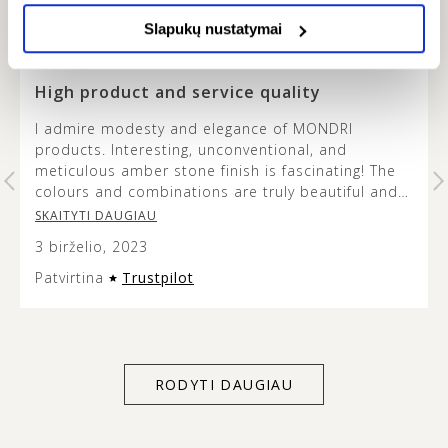
Slapukų nustatymai
FAUSTA -
…
High product and service quality
I admire modesty and elegance of MONDRI
products. Interesting, unconventional, and
t
meticulous amber stone finish is fascinating! The
colours and combinations are truly beautiful and
it’s lovely to see how the metal design does not
SKAITYTI DAUGIAU
overshadow the beauty of the amber stone. This
3 birželio, 2023
jewellery is versatile and modern looking, and the
presentation of it is very aesthetic so it can make
Patvirtina
Trustpilot
an excellent gift. Service quality was exceptional
too – customer support listens to and acts on
client’s individual needs. Thank you for everything
MONDRI.
RODYTI DAUGIAU