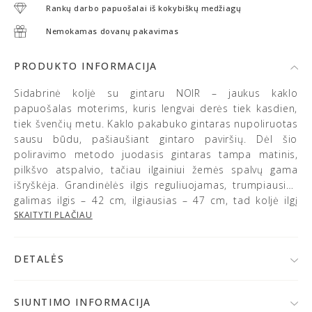
Rankų darbo papuošalai iš kokybiškų medžiagų
Nemokamas dovanų pakavimas
PRODUKTO INFORMACIJA
Sidabrinė koljė su gintaru NOIR – jaukus kaklo
papuošalas moterims, kuris lengvai derės tiek kasdien,
tiek švenčių metu. Kaklo pakabuko gintaras nupoliruotas
sausu būdu, pašiaušiant gintaro paviršių. Dėl šio
poliravimo metodo juodasis gintaras tampa matinis,
pilkšvo atspalvio, tačiau ilgainiui žemės spalvų gama
išryškėja. Grandinėlės ilgis reguliuojamas, trumpiausias
galimas ilgis – 42 cm, ilgiausias – 47 cm, tad koljė ilgį
galėsite pasireguliuoti taip, kaip norite. Sidabrinė
SKAITYTI PLAČIAU
grandinėlė ant kaklo atrodys moderniai ir subtiliai, o
gintarinis pakabukas ant kaklo žavės natūraliais,
DETALĖS
žemiškais atspalviais. Juodo gintaro papuošalas ant
kaklo atrodys jaukiai ir moderniai ir lengvai derės prie
• 925 prabos sidabras
įvairaus stiliaus drabužių derinių.
• Baltijos gintaras
SIUNTIMO INFORMACIJA