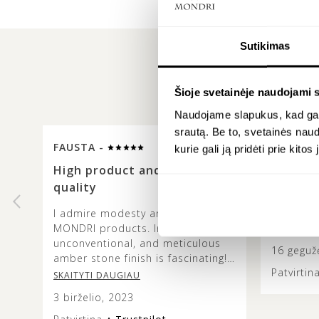
Sutikimas
Šioje svetainėje naudojami 
Naudojame slapukus, kad galė
srautą. Be to, svetainės nau
FAUSTA -
INGA -
kurie gali ją pridėti prie kit
High product and service
Allways
quality
original
I admire modesty and elegance of
Allways g
MONDRI products. Interesting,
designs!
unconventional, and meticulous
16 geguž
amber stone finish is fascinating!
Patvirtin
The colours and combinations are
SKAITYTI DAUGIAU
truly beautiful and it’s lovely to
3 birželio, 2023
see how the metal design does
not overshadow the beauty of the