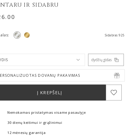
INTARU IR SIDABRU
26.00
alas:
Sidabras 925
YDIS
dydžių gidas
PERSONALIZUOTAS DOVANŲ PAKAVIMAS
Į KREPŠELĮ
Nemokamas pristatymas visame pasaulyje
30 dienų keitimui ir grąžinimui
12 mėnesių garantija