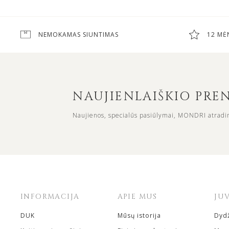
NEMOKAMAS SIUNTIMAS
12 MĖ
NAUJIENLAIŠKIO PR
Naujienos, specialūs pasiūlymai, MONDRI atradi
INFORMACIJA
APIE MUS
JU
DUK
Mūsų istorija
Dydž