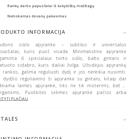
Rankų darbo papuošalai iš kokybiškų medžiagų
Nemokamas dovanų pakavimas
RODUKTO INFORMACIJA
udono siūlo apyrankė – subtilus ir universalus
puošalas, kuris puoš visada. Minimalistinė apyrankė
gaminta iš specialaus tvirto siūlo, balto gintaro ir
cetuoto sidabro, kuris dailiai žvilga. Užsidėjus apyrankę
 rankos, galima reguliuoti dydį ir jos nereikia nusiimti.
l dydžio reguliavimo ši apyrankė su gintaru, kitaip dar
dinama laimės apyranke, tiks ne tik moterims, bet ir
rgaitėms. Puoškitės sėkmės apyranke pačios arba
vanokite ją artimam žmogui!
ITYTI PLAČIAU
ETALĖS
925 prabos sidabras
altijos gintaras
IUNTIMO INFORMACIJA