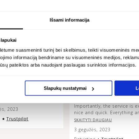
su
ta
nu
Išsami informacija
No
pir
ATSILIEPIMAI
slapukai
Da
tume suasmeninti turinį bei skelbimus, teikti visuomeninės medij
Si
dojimo informaciją bendriname su visuomeninės medijos, reklamav
BIRUTĖ PALIAKAITĖ -
os jūsų pateiktos arba naudojant paslaugas surinktos informacijos.
 good service and
Beautiful jewelry and
extraordinary service
Slapukų nustatymai
L
ood service and original
The jewelry ir really high qual
and the design is unique.
Importantly, the service is e
ės, 2023
nice and quick. Everything a
a
Trustpilot
so fast and beautifully pack
SKAITYTI DAUGIAU
3 gegužės, 2023