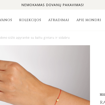
NEMOKAMAS DOVANŲ PAKAVIMAS!
VANOS
KOLEKCIJOS
ATRADIMAI
APIE MONDRI
dono siūlo apyrankė su baltu gintaru ir sidabru
WH
R