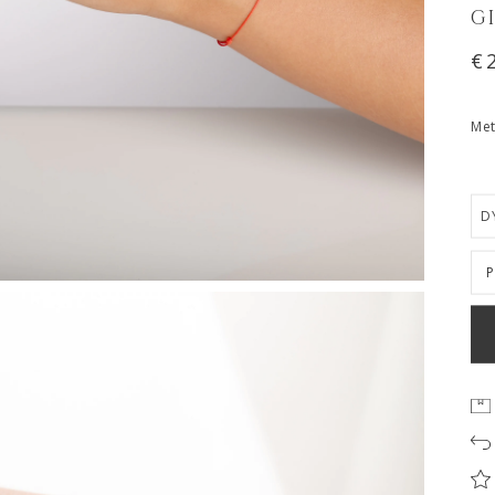
G
€
Met
D