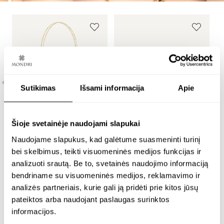
Sutikimas
Išsami informacija
Apie
Šioje svetainėje naudojami slapukai
Naudojame slapukus, kad galėtume suasmeninti turinį
m
paauksuotas
paauksuota apyrankė
bei skelbimus, teikti visuomeninės medijos funkcijas ir
p
reguliuojamo ilgio
su 10 mm medaus
analizuoti srautą. Be to, svetainės naudojimo informaciją
a
kaklo papuošalas su 14
spalvos gintaru –
bendriname su visuomeninės medijos, reklamavimo ir
s
mm medaus spalvos
golden lunar
analizės partneriais, kurie gali ją pridėti prie kitos jūsų
g
gintaru – golden
lunar
pateiktos arba naudojant paslaugas surinktos
24K paauksuotas sidabras
informacijos.
2
€
188.00