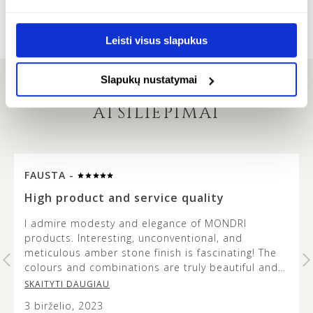
24K paauksuotas sidabras
€
€
318.00
Leisti visus slapukus
Slapukų nustatymai
ATSILIEPIMAI
FAUSTA -
…
High product and service quality
I admire modesty and elegance of MONDRI
products. Interesting, unconventional, and
t
meticulous amber stone finish is fascinating! The
colours and combinations are truly beautiful and
it’s lovely to see how the metal design does not
SKAITYTI DAUGIAU
overshadow the beauty of the amber stone. This
3 birželio, 2023
jewellery is versatile and modern looking, and the