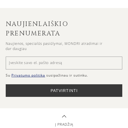
NAUJIENLAIŠKIO
PRENUMERATA
Naujienos, specialūs pasiūlymai, MONDRI atradimai ir
dar daugiau
Su
Privatumo politika
susipažinau ir sutinku.
PATVIRTINTI
Į PRADŽIĄ