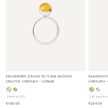
sidabrinis žiedas su 9 mm medaus
paauksuot
spalvos gintaru – lunar
gintaru 
Sidabras 925
24K paauksu
€
186.00
€
264.00