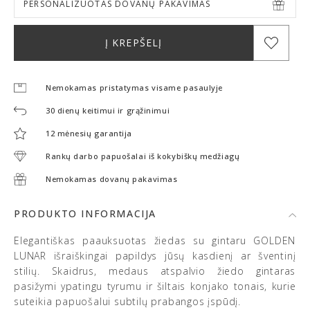
PERSONALIZUOTAS DOVANŲ PAKAVIMAS
Į KREPŠELĮ
Nemokamas pristatymas visame pasaulyje
30 dienų keitimui ir grąžinimui
12 mėnesių garantija
Rankų darbo papuošalai iš kokybiškų medžiagų
Nemokamas dovanų pakavimas
PRODUKTO INFORMACIJA
Elegantiškas paauksuotas žiedas su gintaru GOLDEN
LUNAR išraiškingai papildys jūsų kasdienį ar šventinį
stilių. Skaidrus, medaus atspalvio žiedo gintaras
pasižymi ypatingu tyrumu ir šiltais konjako tonais, kurie
suteikia papuošalui subtilų prabangos įspūdį.