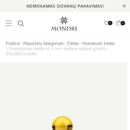
NEMOKAMAS DOVANŲ PAKAVIMAS!
0
0
Pradžia
/
Papuošalų kategorijos
/
Žiedai
/
Paauksuoti žiedai
/ Paauksuotas žiedas su 9 mm medaus spalvos gintaru –
GOLDEN LUNAR