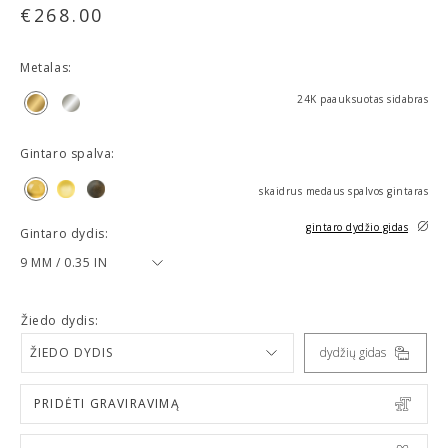
€
268.00
Metalas:
24K paauksuotas sidabras
Gintaro spalva:
skaidrus medaus spalvos gintaras
gintaro dydžio gidas
Gintaro dydis:
9 MM / 0.35 IN
Žiedo dydis:
ŽIEDO DYDIS
dydžių gidas
PRIDĖTI GRAVIRAVIMĄ