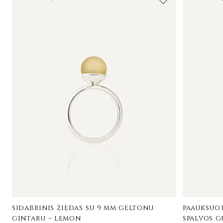
sidabrinis žiedas su 9 mm geltonu
paauksuot
gintaru – lemon
spalvos g