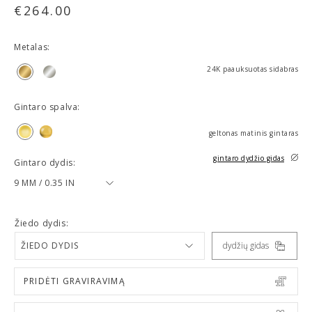
€
264.00
Metalas:
24K paauksuotas sidabras
Gintaro spalva:
geltonas matinis gintaras
gintaro dydžio gidas
Gintaro dydis:
9 MM / 0.35 IN
Žiedo dydis:
ŽIEDO DYDIS
dydžių gidas
PRIDĖTI GRAVIRAVIMĄ