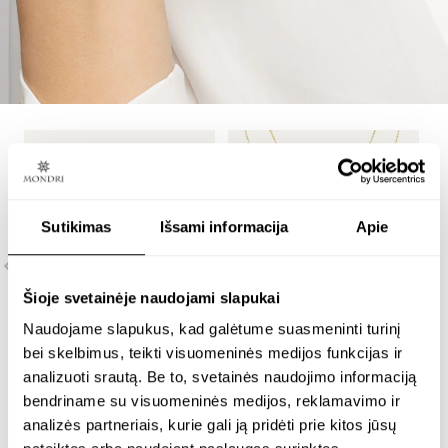
Sutikimas
Išsami informacija
Apie
Šioje svetainėje naudojami slapukai
Naudojame slapukus, kad galėtume suasmeninti turinį
bei skelbimus, teikti visuomeninės medijos funkcijas ir
analizuoti srautą. Be to, svetainės naudojimo informaciją
m
minimalistiniai
paauksuotas
bendriname su visuomeninės medijos, reklamavimo ir
p
paauksuoti auskarai su
minimalistinis kaklo
analizės partneriais, kurie gali ją pridėti prie kitos jūsų
8
8 mm geltonu gintaru
papuošalas su 9 mm