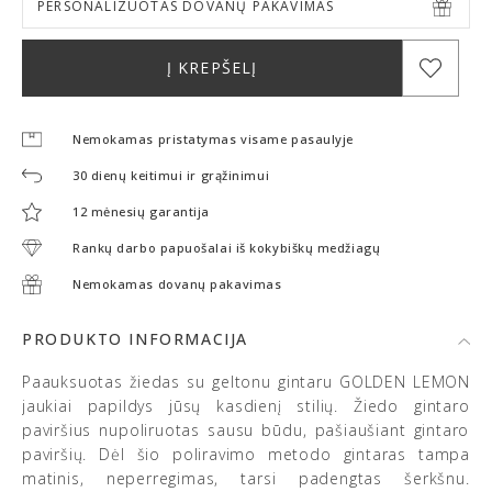
PERSONALIZUOTAS DOVANŲ PAKAVIMAS
Į KREPŠELĮ
Nemokamas pristatymas visame pasaulyje
30 dienų keitimui ir grąžinimui
12 mėnesių garantija
Rankų darbo papuošalai iš kokybiškų medžiagų
Nemokamas dovanų pakavimas
PRODUKTO INFORMACIJA
Paauksuotas žiedas su geltonu gintaru GOLDEN LEMON
jaukiai papildys jūsų kasdienį stilių. Žiedo gintaro
paviršius nupoliruotas sausu būdu, pašiaušiant gintaro
paviršių. Dėl šio poliravimo metodo gintaras tampa
matinis, neperregimas, tarsi padengtas šerkšnu.