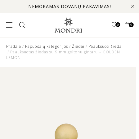
NEMOKAMAS DOVANŲ PAKAVIMAS!
0
0
Pradžia
/
Papuošalų kategorijos
/
Žiedai
/
Paauksuoti žiedai
/ Paauksuotas žiedas su 9 mm geltonu gintaru – GOLDEN
LEMON