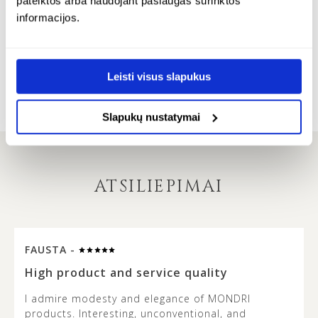
pateiktos arba naudojant paslaugas surinktos
–
– golden lemon
geltono gintaro
informacijos.
pakabuku – golden
lemon
2
24K paauksuotas sidabras
€
€
84.00
Leisti visus slapukus
24K paauksuotas sidabras
€
162.00
Slapukų nustatymai
ATSILIEPIMAI
FAUSTA -
…
High product and service quality
I admire modesty and elegance of MONDRI
products. Interesting, unconventional, and