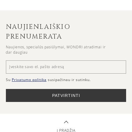
NAUJIENLAIŠKIO
PRENUMERATA
Naujienos, specialūs pasiūlymai, MONDRI atradimai ir
dar daugiau
Su
Privatumo politika
susipažinau ir sutinku.
PATVIRTINTI
Į PRADŽIĄ