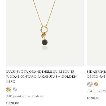
sidabrinė
paauksuota grandinėlė su žiedu ir
geltonas
juodas gintaro pakabukas – golden
nero
Sidabras 925
24K paauksuotas sidabras
€
196.00
€
320.00