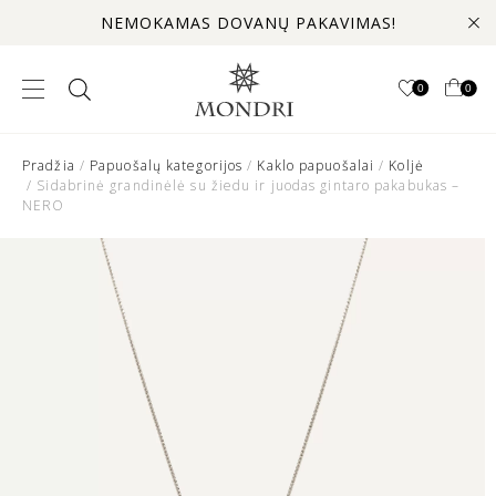
NEMOKAMAS DOVANŲ PAKAVIMAS!
0
0
Pradžia
/
Papuošalų kategorijos
/
Kaklo papuošalai
/
Koljė
/ Sidabrinė grandinėlė su žiedu ir juodas gintaro pakabukas –
NERO