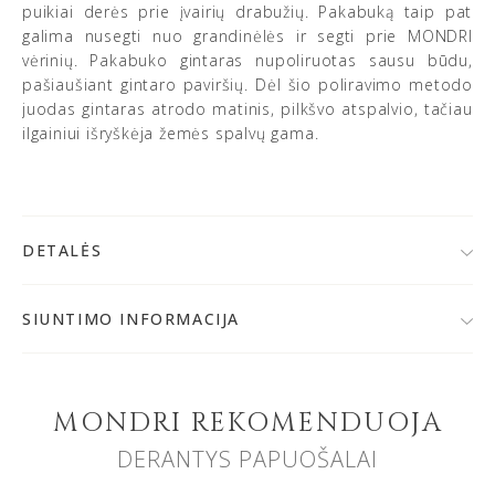
puikiai derės prie įvairių drabužių. Pakabuką taip pat
galima nusegti nuo grandinėlės ir segti prie MONDRI
vėrinių. Pakabuko gintaras nupoliruotas sausu būdu,
pašiaušiant gintaro paviršių. Dėl šio poliravimo metodo
juodas gintaras atrodo matinis, pilkšvo atspalvio, tačiau
ilgainiui išryškėja žemės spalvų gama.
DETALĖS
• 925 prabos sidabras
• Baltijos gintaras
SIUNTIMO INFORMACIJA
• Spalva: rusvai žalsva/juoda
Po užsakymo patvirtinimo,
papuošalą išsiųsime per 1-
• Gintaro skersmuo: 14 mm
2 d. d.
Jeigu papuošalai bus gaminami, prekių krepšelyje
• Grandinėlės storis: 1.4 mm
matysite gamybos terminą.
• Galimi grandinėlės ilgiai: 62; 72; 82; 92 cm
MONDRI REKOMENDUOJA
• Gaminių svoris: pakabuko ~ 3.5 g; grandinėlės ~ 7-9 g
DERANTYS PAPUOŠALAI
Nemokamai užsakymą galite atsiimti MONDRI juvelyrikos