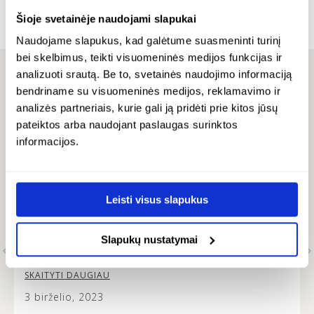
€
€
102.00
Siuntimas
.
Šioje svetainėje naudojami slapukai
€
80.00
Naudojame slapukus, kad galėtume suasmeninti turinį
bei skelbimus, teikti visuomeninės medijos funkcijas ir
analizuoti srautą. Be to, svetainės naudojimo informaciją
bendriname su visuomeninės medijos, reklamavimo ir
ATSILIEPIMAI
analizės partneriais, kurie gali ją pridėti prie kitos jūsų
pateiktos arba naudojant paslaugas surinktos
informacijos.
FAUSTA -
…
High product and service quality
Leisti visus slapukus
I admire modesty and elegance of MONDRI
products. Interesting, unconventional, and
Slapukų nustatymai
t
meticulous amber stone finish is fascinating! The
colours and combinations are truly beautiful and
it’s lovely to see how the metal design does not
SKAITYTI DAUGIAU
overshadow the beauty of the amber stone. This
3 birželio, 2023
jewellery is versatile and modern looking, and the