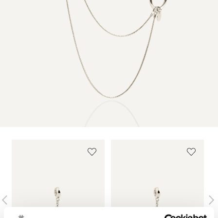
numatytus vartojimo mokesčius sumoka prekės gavėjas.
Norint sužinoti platesnę informaciją apie muito
mokesčius, pirkėjas turi kreiptis į savo šalies muitinę.
Daugiau informacijos apie pristatymo sąlygas rasite
Siuntimas
.