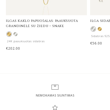
ilgas kaklo papuošalas: paauksuota
ilga sida
grandinėlė su žiedu – snake
Sidabras 925
24K paauksuotas sidabras
€
56.00
€
202.00
NEMOKAMAS SIUNTIMAS