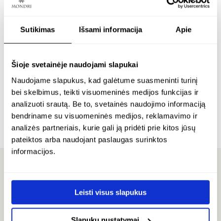
Sutikimas
Išsami informacija
Apie
sidabrinis pakabukas
sidabrinis pakabukas
s
su 11mm skaidriu
su facetuotu gintaru
s
Šioje svetainėje naudojami slapukai
geltonu gintaru –
– bliss
n
Naudojame slapukus, kad galėtume suasmeninti turinį
tiger
bei skelbimus, teikti visuomeninės medijos funkcijas ir
Sidabras 925
S
analizuoti srautą. Be to, svetainės naudojimo informaciją
Sidabras 925
bendriname su visuomeninės medijos, reklamavimo ir
€
118.00
€
€
98.00
analizės partneriais, kurie gali ją pridėti prie kitos jūsų
pateiktos arba naudojant paslaugas surinktos
informacijos.
ATSILIEPIMAI
Leisti visus slapukus
Slapukų nustatymai