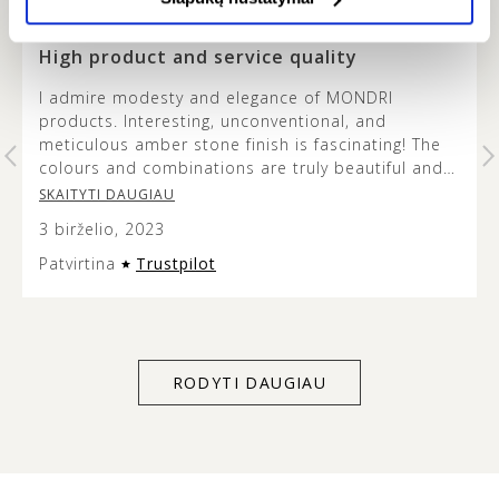
FAUSTA -
…
High product and service quality
I admire modesty and elegance of MONDRI
products. Interesting, unconventional, and
t
meticulous amber stone finish is fascinating! The
colours and combinations are truly beautiful and
it’s lovely to see how the metal design does not
SKAITYTI DAUGIAU
overshadow the beauty of the amber stone. This
3 birželio, 2023
jewellery is versatile and modern looking, and the
presentation of it is very aesthetic so it can make
Patvirtina
Trustpilot
an excellent gift. Service quality was exceptional
too – customer support listens to and acts on
client’s individual needs. Thank you for everything
MONDRI.
RODYTI DAUGIAU