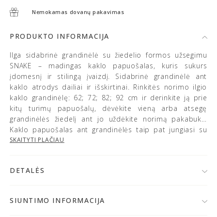
Nemokamas dovanų pakavimas
PRODUKTO INFORMACIJA
Ilga sidabrinė grandinėlė su žiedelio formos užsegimu
SNAKE – madingas kaklo papuošalas, kuris sukurs
įdomesnį ir stilingą įvaizdį. Sidabrinė grandinėlė ant
kaklo atrodys dailiai ir išskirtinai. Rinkitės norimo ilgio
kaklo grandinėlę: 62; 72; 82; 92 cm ir derinkite ją prie
kitų turimų papuošalų, dėvėkite vieną arba atsegę
grandinėlės žiedelį ant jo uždėkite norimą pakabuką.
Kaklo papuošalas ant grandinėlės taip pat jungiasi su
MONDRI vėriniais.
SKAITYTI PLAČIAU
DETALĖS
• 925 prabos sidabras
• Gaminio svoris: ~ 7-9 g
SIUNTIMO INFORMACIJA
• Grandinėlės storis: 1.4 mm