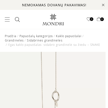
NEMOKAMAS DOVANŲ PAKAVIMAS!
0
0
Pradžia
/
Papuošalų kategorijos
/
Kaklo papuošalai
/
Grandinėlės
/
Sidabrinės grandinėlės
/ Ilgas kaklo papuošalas: sidabro grandinėlė su žiedu – SNAKE