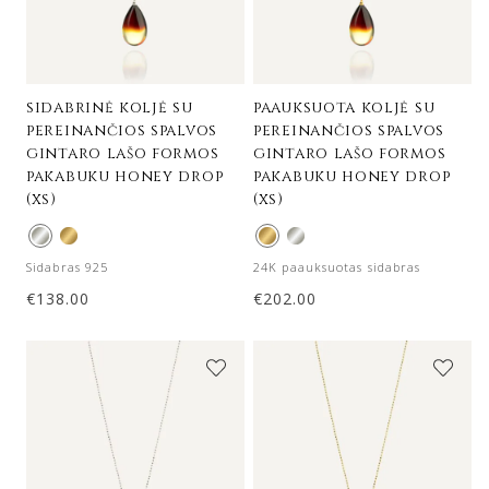
sidabrinė koljė su
paauksuota koljė su
pereinančios spalvos
pereinančios spalvos
gintaro lašo formos
gintaro lašo formos
pakabuku honey drop
pakabuku honey drop
(xs)
(xs)
Sidabras 925
24K paauksuotas sidabras
€
138.00
€
202.00