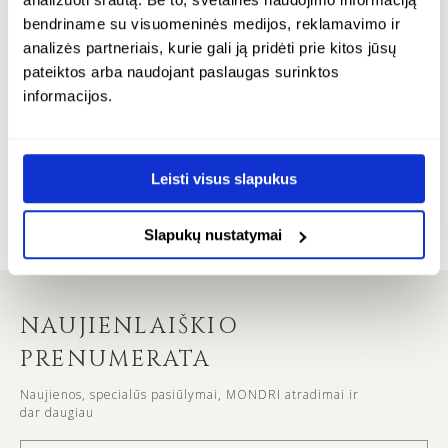
bendriname su visuomeninės medijos, reklamavimo ir
analizės partneriais, kurie gali ją pridėti prie kitos jūsų
12 MĖNESIŲ GARANTIJA
pateiktos arba naudojant paslaugas surinktos
informacijos.
SAUGUS ATSISKAITYMAS
Leisti visus slapukus
30 DIENŲ KEITIMAS ARBA GRĄŽINIMAS
Slapukų nustatymai
NAUJIENLAIŠKIO
PRENUMERATA
Naujienos, specialūs pasiūlymai, MONDRI atradimai ir
dar daugiau