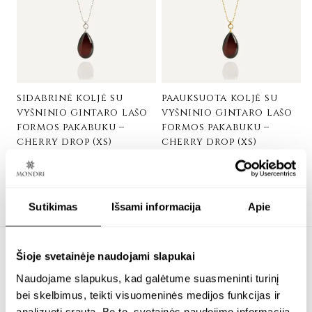
sidabrinė koljė su
paauksuota koljė su
vyšninio gintaro lašo
vyšninio gintaro lašo
formos pakabuku –
formos pakabuku –
cherry drop (xs)
cherry drop (xs)
Sidabras 925
24K paauksuotas sidabras
€
136.00
€
198.00
Sutikimas
Išsami informacija
Apie
Šioje svetainėje naudojami slapukai
Naudojame slapukus, kad galėtume suasmeninti turinį
NEMOKAMAS SIUNTIMAS
bei skelbimus, teikti visuomeninės medijos funkcijas ir
analizuoti srautą. Be to, svetainės naudojimo informaciją