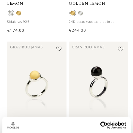
lemon
golden lemon
Sidabras 925
24K paauksuotas sidabras
€
174.00
€
244.00
GRAVIRUOJAMAS
GRAVIRUOJAMAS
sidabrinis žiedas su
sidabrinis žiedas su 10
geltonu gintaru –
mm vyšniniu gintaru –