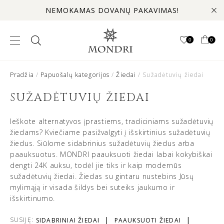
NEMOKAMAS DOVANŲ PAKAVIMAS!
0
0
Pradžia
/
Papuošalų kategorijos
/
Žiedai
/ Sužadėtuvių žiedai
SUŽADĖTUVIŲ ŽIEDAI
Ieškote alternatyvos įprastiems, tradiciniams sužadėtuvių
žiedams? Kviečiame pasižvalgyti į išskirtinius sužadėtuvių
žiedus. Siūlome sidabrinius sužadėtuvių žiedus arba
paauksuotus. MONDRI paauksuoti žiedai labai kokybiškai
dengti 24K auksu, todėl jie tiks ir kaip modernūs
sužadėtuvių žiedai. Žiedas su gintaru nustebins Jūsų
mylimąją ir visada šildys bei suteiks jaukumo ir
išskirtinumo.
SUSIJĘ:
SIDABRINIAI ŽIEDAI
PAAUKSUOTI ŽIEDAI