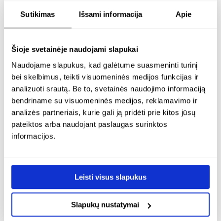
aurea lemon
merlot
Sutikimas
Išsami informacija
Apie
Sidabras 925
Sidabras 925
Šioje svetainėje naudojami slapukai
€
188.00
€
188.00
Naudojame slapukus, kad galėtume suasmeninti turinį
bei skelbimus, teikti visuomeninės medijos funkcijas ir
GRAVIRUOJAMAS
GRAVIRUOJAMAS
analizuoti srautą. Be to, svetainės naudojimo informaciją
bendriname su visuomeninės medijos, reklamavimo ir
analizės partneriais, kurie gali ją pridėti prie kitos jūsų
pateiktos arba naudojant paslaugas surinktos
informacijos.
Leisti visus slapukus
Slapukų nustatymai
sidabrinis žiedas su 8
paauksuotas žiedas su 8
mm vyšniniu gintaru –
mm vyšniniu gintaru –