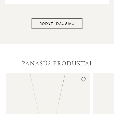
an excellent gift. Service quality was exceptional
too – customer support listens to and acts on
client’s individual needs. Thank you for everything
MONDRI.
RODYTI DAUGIAU
PANAŠŪS PRODUKTAI