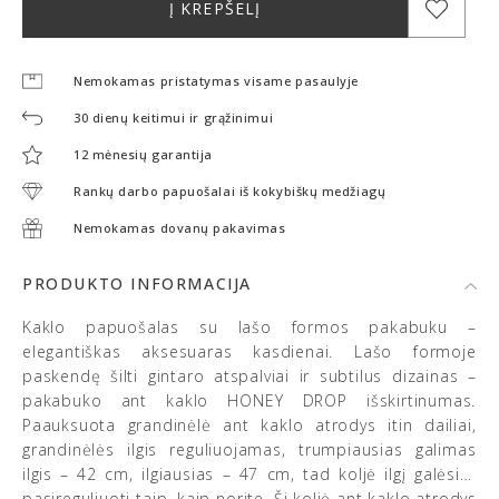
Į KREPŠELĮ
Nemokamas pristatymas visame pasaulyje
30 dienų keitimui ir grąžinimui
12 mėnesių garantija
Rankų darbo papuošalai iš kokybiškų medžiagų
Nemokamas dovanų pakavimas
PRODUKTO INFORMACIJA
Kaklo papuošalas su lašo formos pakabuku –
elegantiškas aksesuaras kasdienai. Lašo formoje
paskendę šilti gintaro atspalviai ir subtilus dizainas –
pakabuko ant kaklo HONEY DROP išskirtinumas.
Paauksuota grandinėlė ant kaklo atrodys itin dailiai,
grandinėlės ilgis reguliuojamas, trumpiausias galimas
ilgis – 42 cm, ilgiausias – 47 cm, tad koljė ilgį galėsite
pasireguliuoti taip, kaip norite. Ši koljė ant kaklo atrodys