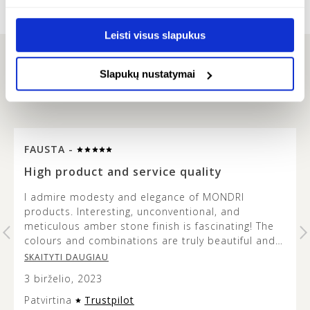
€
78.00
Leisti visus slapukus
Slapukų nustatymai
ATSILIEPIMAI
FAUSTA -
…
High product and service quality
I admire modesty and elegance of MONDRI
products. Interesting, unconventional, and
t
meticulous amber stone finish is fascinating! The
colours and combinations are truly beautiful and
it’s lovely to see how the metal design does not
SKAITYTI DAUGIAU
overshadow the beauty of the amber stone. This
3 birželio, 2023
jewellery is versatile and modern looking, and the
presentation of it is very aesthetic so it can make
Patvirtina
Trustpilot