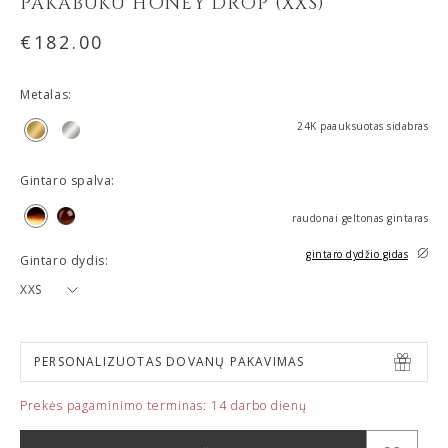
PAKABUKU HONEY DROP (XXS)
€
182.00
Metalas:
24K paauksuotas sidabras
Gintaro spalva:
raudonai geltonas gintaras
gintaro dydžio gidas
Gintaro dydis:
XXS
PERSONALIZUOTAS DOVANŲ PAKAVIMAS
Prekės pagaminimo terminas:
14 darbo dienų