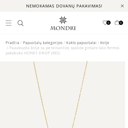
NEMOKAMAS DOVANŲ PAKAVIMAS!
0
0
Pradžia
/
Papuošalų kategorijos
/
Kaklo papuošalai
/
Koljė
/ Paauksuota koljė su pereinančios spalvos gintaro lašo formos
pakabuku HONEY DROP (XXS)