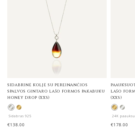
sidabrinė koljė su pereinančios
paauksuot
spalvos gintaro lašo formos pakabuku
lašo form
honey drop (xxs)
(xxs)
Sidabras 925
24K paauksu
€
138.00
€
178.00