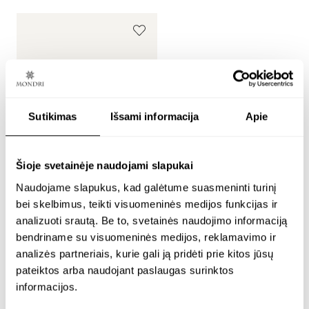
Sutikimas
Išsami informacija
Apie
Šioje svetainėje naudojami slapukai
Naudojame slapukus, kad galėtume suasmeninti turinį
bei skelbimus, teikti visuomeninės medijos funkcijas ir
minimalistiniai
analizuoti srautą. Be to, svetainės naudojimo informaciją
paauksuoti auskarai su
skaidriu 6 mm gintaru –
bendriname su visuomeninės medijos, reklamavimo ir
tiger
analizės partneriais, kurie gali ją pridėti prie kitos jūsų
pateiktos arba naudojant paslaugas surinktos
informacijos.
24K paauksuotas sidabras