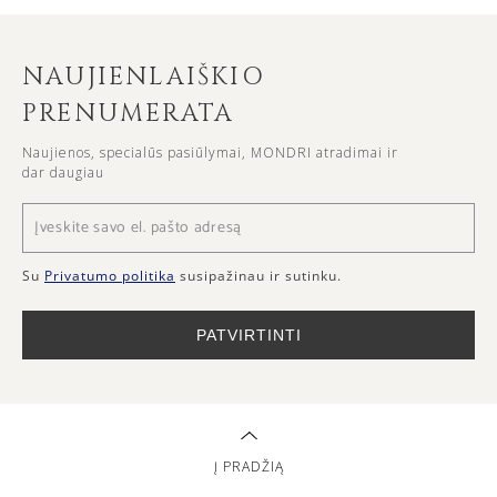
NAUJIENLAIŠKIO
PRENUMERATA
Naujienos, specialūs pasiūlymai, MONDRI atradimai ir
dar daugiau
Su
Privatumo politika
susipažinau ir sutinku.
PATVIRTINTI
Į PRADŽIĄ