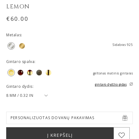
LEMON
€
60.00
Metalas:
Sidabras 925
Gintaro spalva:
geltonas matinis gintaras
gintaro dydžio gidas
Gintaro dydis:
8 MM / 0.32 IN
PERSONALIZUOTAS DOVANŲ PAKAVIMAS
Į KREPŠELĮ