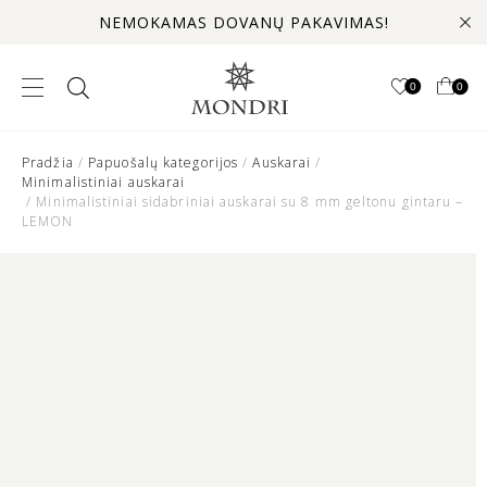
NEMOKAMAS DOVANŲ PAKAVIMAS!
0
0
Pradžia
/
Papuošalų kategorijos
/
Auskarai
/
Minimalistiniai auskarai
/ Minimalistiniai sidabriniai auskarai su 8 mm geltonu gintaru –
LEMON