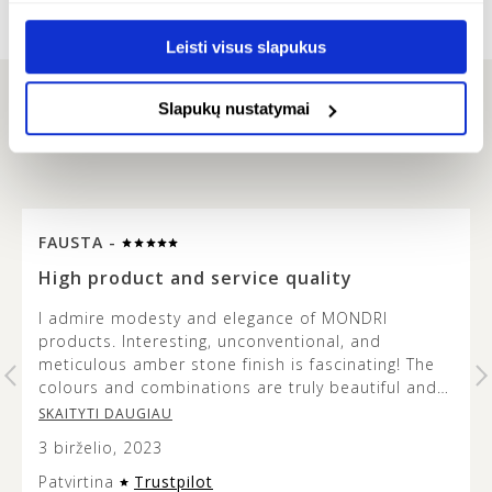
Leisti visus slapukus
Slapukų nustatymai
ATSILIEPIMAI
FAUSTA -
…
High product and service quality
I admire modesty and elegance of MONDRI
products. Interesting, unconventional, and
t
meticulous amber stone finish is fascinating! The
colours and combinations are truly beautiful and
it’s lovely to see how the metal design does not
SKAITYTI DAUGIAU
overshadow the beauty of the amber stone. This
3 birželio, 2023
jewellery is versatile and modern looking, and the
presentation of it is very aesthetic so it can make
Patvirtina
Trustpilot