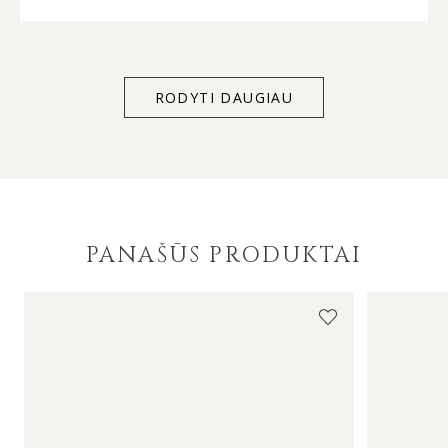
an excellent gift. Service quality was exceptional
too – customer support listens to and acts on
client’s individual needs. Thank you for everything
MONDRI.
RODYTI DAUGIAU
PANAŠŪS PRODUKTAI