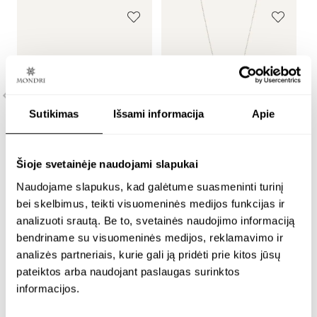
Sutikimas
Išsami informacija
Apie
Šioje svetainėje naudojami slapukai
sidabrinė apyrankė su
s
sidabrinis
Naudojame slapukus, kad galėtume suasmeninti turinį
10 mm geltonu
m
minimalistinis kaklo
bei skelbimus, teikti visuomeninės medijos funkcijas ir
gintaru – lemon
l
papuošalas su 8 mm
analizuoti srautą. Be to, svetainės naudojimo informaciją
geltono gintaro
bendriname su visuomeninės medijos, reklamavimo ir
pakabuku – lemon
analizės partneriais, kurie gali ją pridėti prie kitos jūsų
Sidabras 925
S
pateiktos arba naudojant paslaugas surinktos
€
120.00
€
informacijos.
Sidabras 925
€
114.00