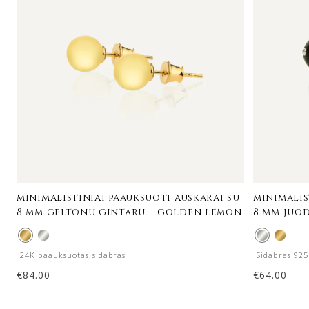
minimalistiniai paauksuoti auskarai su
minimalis
8 mm geltonu gintaru – golden lemon
8 mm juo
24K paauksuotas sidabras
Sidabras 925
€
84.00
€
64.00