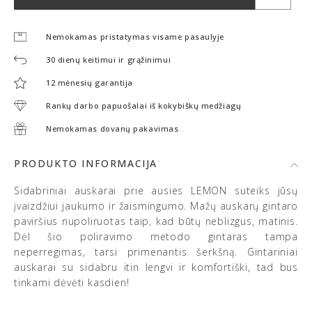
Nemokamas pristatymas visame pasaulyje
30 dienų keitimui ir grąžinimui
12 mėnesių garantija
Rankų darbo papuošalai iš kokybiškų medžiagų
Nemokamas dovanų pakavimas
PRODUKTO INFORMACIJA
Sidabriniai auskarai prie ausies LEMON suteiks jūsų
įvaizdžiui jaukumo ir žaismingumo. Mažų auskarų gintaro
paviršius nupoliruotas taip, kad būtų neblizgus, matinis.
Dėl šio poliravimo metodo gintaras tampa
neperregimas, tarsi primenantis šerkšną. Gintariniai
auskarai su sidabru itin lengvi ir komfortiški, tad bus
tinkami dėvėti kasdien!