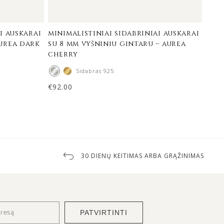
i auskarai
minimalistiniai sidabriniai auskarai
mini
aurea dark
su 8 mm vyšniniu gintaru – aurea
su 8
cherry
mar
Sidabras 925
€
92.00
€
92.
30 DIENŲ KEITIMAS ARBA GRĄŽINIMAS
PATVIRTINTI