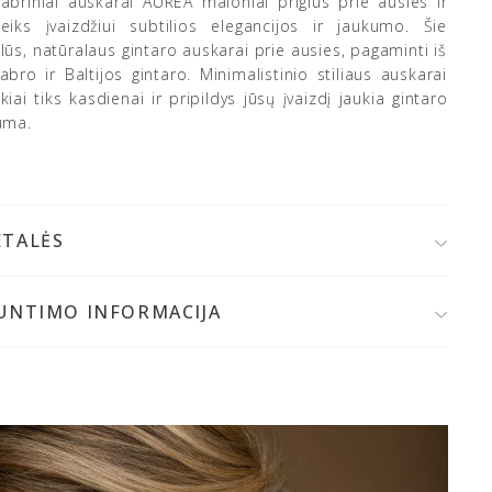
dabriniai auskarai AUREA maloniai priglus prie ausies ir
teiks įvaizdžiui subtilios elegancijos ir jaukumo. Šie
lūs, natūralaus gintaro auskarai prie ausies, pagaminti iš
abro ir Baltijos gintaro. Minimalistinio stiliaus auskarai
kiai tiks kasdienai ir pripildys jūsų įvaizdį jaukia gintaro
uma.
ETALĖS
925 prabos sidabras
altijos gintaras
IUNTIMO INFORMACIJA
Spalva: medaus, gelsva
 užsakymo patvirtinimo,
papuošalą išsiųsime per 1-2
Gintaro skersmuo: ~ 8 mm
 d.
Jeigu papuošalai bus gaminami, prekių krepšelyje
aminio svoris: ~ 2 g
tysite gamybos terminą.
Užsegimas: spaustukas
mokamai užsakymą galite atsiimti MONDRI juvelyrikos
ekės kodas: 000061
uose Vilniuje, Verkių g. 29 D.