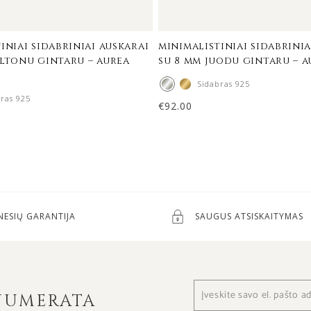
iniai sidabriniai auskarai
minimalistiniai sidabrinia
eltonu gintaru – aurea
su 8 mm juodu gintaru – 
Sidabras 925
bras 925
€
92.00
NESIŲ GARANTIJA
SAUGUS ATSISKAITYMAS
ENUMERATA