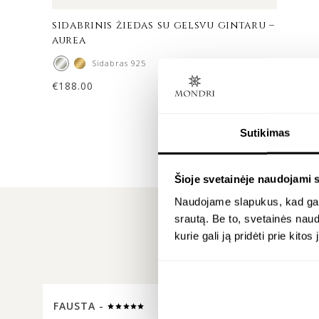
sidabrinis žiedas su gelsvu gintaru –
aurea
Sidabras 925
€
188.00
Sutikimas
Šioje svetainėje naudojami 
Naudojame slapukus, kad galė
srautą. Be to, svetainės nau
kurie gali ją pridėti prie kit
FAUSTA -
INGA -