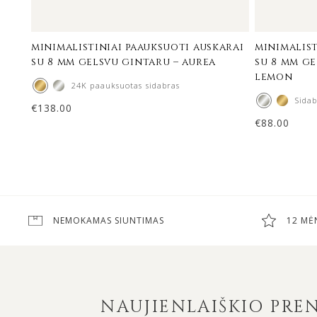
minimalistiniai paauksuoti auskarai
minimalist
su 8 mm gelsvu gintaru – aurea
su 8 mm g
lemon
24K paauksuotas sidabras
Sida
€
138.00
€
88.00
NEMOKAMAS SIUNTIMAS
12 MĖ
NAUJIENLAIŠKIO PR