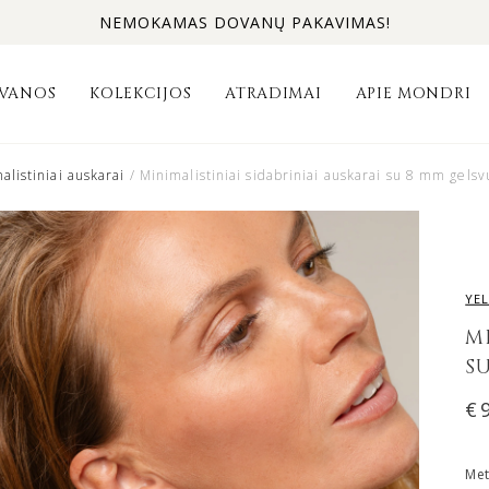
NEMOKAMAS DOVANŲ PAKAVIMAS!
VANOS
KOLEKCIJOS
ATRADIMAI
APIE MONDRI
alistiniai auskarai
/ Minimalistiniai sidabriniai auskarai su 8 mm gels
YE
M
S
€
Met