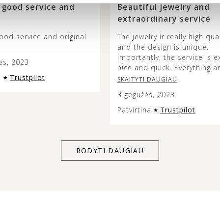
 good service and
Beautiful jewelry and
extraordinary service
ood service and original
The jewelry ir really high qual
and the design is unique.
Importantly, the service is e
ės, 2023
nice and quick. Everything a
a
Trustpilot
so fast and beautifully pack
SKAITYTI DAUGIAU
3 gegužės, 2023
Patvirtina
Trustpilot
RODYTI DAUGIAU