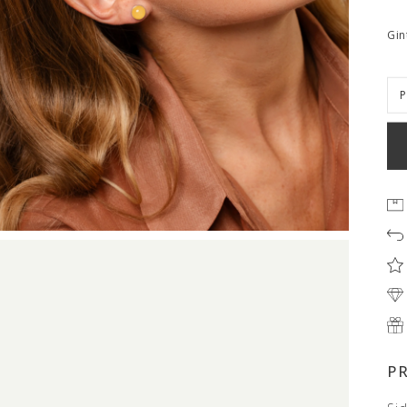
Gin
P