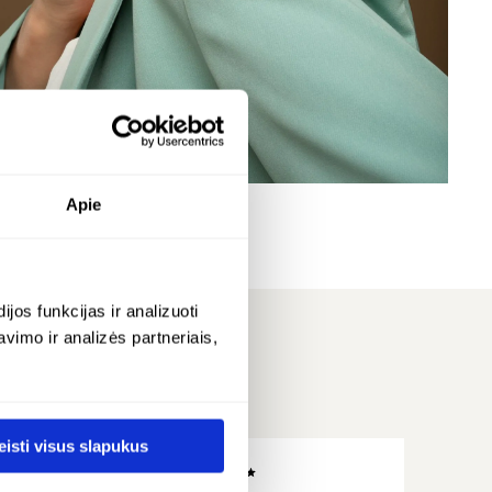
untimas
.
Apie
os funkcijas ir analizuoti
imo ir analizės partneriais,
eisti visus slapukus
ADRIANA -
SUE 