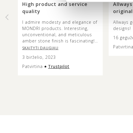
High product and service
Allways
quality
original
I admire modesty and elegance of
Allways g
MONDRI products. Interesting,
designs!
unconventional, and meticulous
16 geguž
amber stone finish is fascinating!
Patvirtin
The colours and combinations are
SKAITYTI DAUGIAU
truly beautiful and it’s lovely to
3 birželio, 2023
see how the metal design does
not overshadow the beauty of the
Patvirtina
Trustpilot
amber stone. This jewellery is
versatile and modern looking, and
the presentation of it is very
aesthetic so it can make an
excellent gift. Service quality was
exceptional too – customer
support listens to and acts on
client’s individual needs. Thank
you for everything MONDRI.