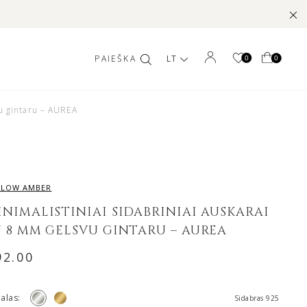
LT
0
0
vu gintaru – AUREA
LLOW AMBER
INIMALISTINIAI SIDABRINIAI AUSKARAI
U 8 MM GELSVU GINTARU – AUREA
92.00
alas:
Sidabras 925