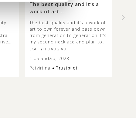
The best quality and it’s a
High 
work of art…
beaut
ity
The best quality and it’s a work of
I rece
art to own forever and pass down
was d
xtra
from generation to generation. It’s
probl
rrived
my second necklace and plan to
This o
aged.
continue getting timeless pieces
specia
SKAITYTI DAUGIAU
SKAIT
from them. If you love amber, this
yellow
1 balandžio, 2023
23 ko
is the place. ♥️
stone 
differ
Patvirtina
Trustpilot
Patvir
a kind
in the
The c
well w
is ori
very s
surpri
origin
speci
well.