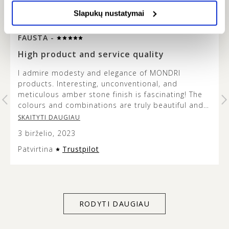
Slapukų nustatymai
FAUSTA -
…
High product and service quality
I admire modesty and elegance of MONDRI
products. Interesting, unconventional, and
t
meticulous amber stone finish is fascinating! The
colours and combinations are truly beautiful and
it’s lovely to see how the metal design does not
SKAITYTI DAUGIAU
overshadow the beauty of the amber stone. This
3 birželio, 2023
jewellery is versatile and modern looking, and the
presentation of it is very aesthetic so it can make
Patvirtina
Trustpilot
an excellent gift. Service quality was exceptional
too – customer support listens to and acts on
client’s individual needs. Thank you for everything
MONDRI.
RODYTI DAUGIAU