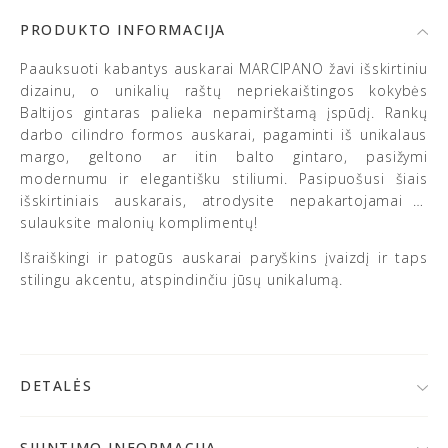
PRODUKTO INFORMACIJA
Paauksuoti kabantys auskarai MARCIPANO žavi išskirtiniu
dizainu, o unikalių raštų nepriekaištingos kokybės
Baltijos gintaras palieka nepamirštamą įspūdį. Rankų
darbo cilindro formos auskarai, pagaminti iš unikalaus
margo, geltono ar itin balto gintaro, pasižymi
modernumu ir elegantišku stiliumi. Pasipuošusi šiais
išskirtiniais auskarais, atrodysite nepakartojamai ir
sulauksite malonių komplimentų!
Išraiškingi ir patogūs auskarai paryškins įvaizdį ir taps
stilingu akcentu, atspindinčiu jūsų unikalumą.
DETALĖS
• 925 prabos sidabras, kokybiškai paauksuotas 24K
auksu
SIUNTIMO INFORMACIJA