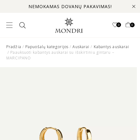
NEMOKAMAS DOVANŲ PAKAVIMAS!
0
0
Pradžia
/
Papuošalų kategorijos
/
Auskarai
/
Kabantys auskarai
/ Paauksuoti kabantys auskarai su išskirtiniu gintaru –
MARCIPANO