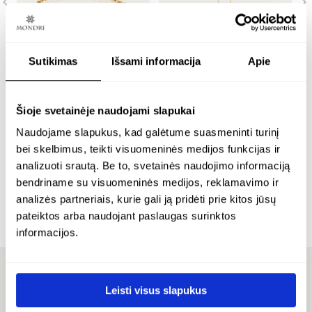
Sutikimas
Išsami informacija
Apie
m
paauksuota apyrankė
paauksuotas ilgas
p
su 12 mm išskirtiniu
kaklo papuošalas su 18
Šioje svetainėje naudojami slapukai
i
gintaru – marcipano
mm išskirtinio
Naudojame slapukus, kad galėtume suasmeninti turinį
m
gintaro pakabuku –
bei skelbimus, teikti visuomeninės medijos funkcijas ir
marcipano
analizuoti srautą. Be to, svetainės naudojimo informaciją
24K paauksuotas sidabras
bendriname su visuomeninės medijos, reklamavimo ir
2
€
294.00
24K paauksuotas sidabras
analizės partneriais, kurie gali ją pridėti prie kitos jūsų
€
pateiktos arba naudojant paslaugas surinktos
€
358.00
informacijos.
Leisti visus slapukus
ATSILIEPIMAI