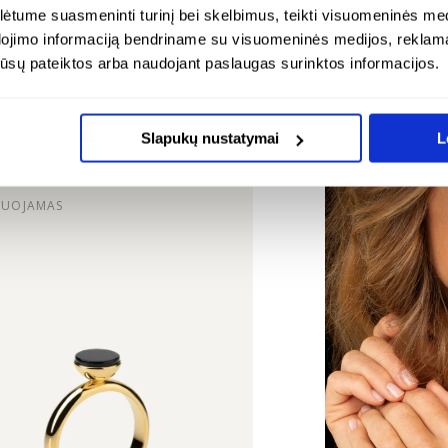
tume suasmeninti turinį bei skelbimus, teikti visuomeninės medij
Da
dojimo informaciją bendriname su visuomeninės medijos, reklamav
Si
os jūsų pateiktos arba naudojant paslaugas surinktos informacijos.
ENDUOJA
ŠALAI
Slapukų nustatymai
L
RUOJAMAS