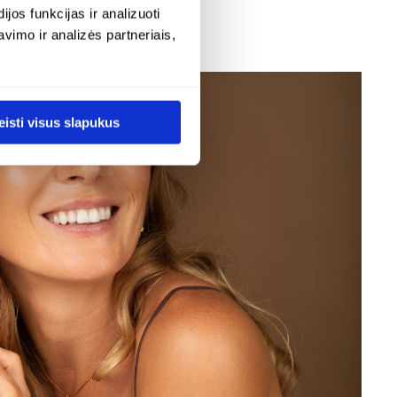
os funkcijas ir analizuoti
ugiau informacijos apie pristatymo sąlygas rasite
imo ir analizės partneriais,
untimas
.
eisti visus slapukus