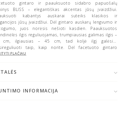
cetuoto gintaro ir paauksuoto sidabro papuošalų
nkinys BLISS – elegantiškas akcentas jūsų įvaizdžiui.
auksuoti kabantys auskarai suteiks klasikos ir
gancijos jūsų įvaizdžiui. Dėl gintaro auskarų lengvumo ir
togumo, juos norėsis nešioti kasdien. Paauksuotos
ndinėlės ilgis reguliuojamas, trumpiausias galimas ilgis –
 cm, ilgiausias – 45 cm, tad koljė ilgį galėsite
sireguliuoti taip, kaip norite. Dėl facetuoto gintaro
dirbimo būdo blizgiai išpoliruotos gintaro briaunos
ITYTI PLAČIAU
kuria žėrėjimą ir daugiaspalvį spindesį. Iš vienos pusės
taras gali atrodyti tamsiai vyšninis, tarsi juodas, iš kitos
ETALĖS
lsvas arba skaidraus medaus atspalvio.
925 prabos sidabras, kokybiškai paauksuotas 24K auksu
altijos gintaras
IUNTIMO INFORMACIJA
palva: gelsvai žalsva/vyšninė
 užsakymo patvirtinimo,
papuošalą išsiųsime per 1-2
Gintaro skersmuo: koljė ~ 10 mm , auskarų 8 mm
 d.
Jeigu papuošalai bus gaminami, prekių krepšelyje
aminių svoris: auskarų ~ 2 g, koljė ~ 4 g
tysite gamybos terminą.
randinėlės ilgis: reguliuojamas (40-45 cm)
Užsegimas: auskarų – spaustukas, koljė – karabinas