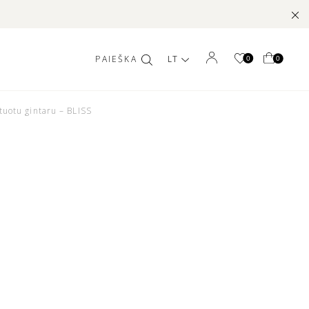
LT
0
0
tuotu gintaru – BLISS