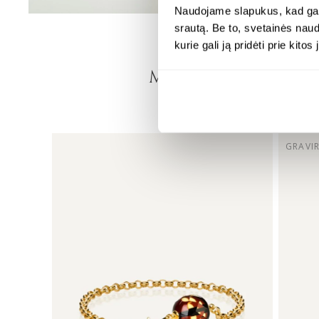
Naudojame slapukus, kad galė
srautą. Be to, svetainės nau
kurie gali ją pridėti prie kit
MONDRI REKOM
DERANTYS PAPUO
GRAVI