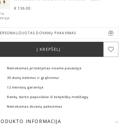
€
136.00
Yra
dėlyje
PERSONALIZUOTAS DOVANŲ PAKAVIMAS
Į KREPŠELĮ
Nemokamas pristatymas visame pasaulyje
30 dienų keitimui ir grąžinimui
12 mėnesių garantija
Rankų darbo papuošalai iš kokybiškų medžiagų
Nemokamas dovanų pakavimas
RODUKTO INFORMACIJA