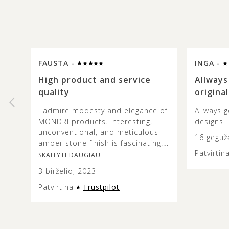
FAUSTA -
INGA -
High product and service
Allways
quality
original
I admire modesty and elegance of
Allways g
MONDRI products. Interesting,
designs!
unconventional, and meticulous
16 geguž
amber stone finish is fascinating!
Patvirtin
The colours and combinations are
SKAITYTI DAUGIAU
truly beautiful and it’s lovely to
3 birželio, 2023
see how the metal design does
not overshadow the beauty of the
Patvirtina
Trustpilot
amber stone. This jewellery is
versatile and modern looking, and
the presentation of it is very
aesthetic so it can make an