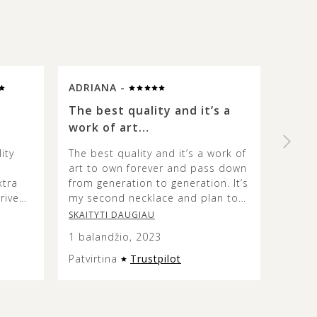
ADRIANA -
SUE 
The best quality and it’s a
High 
work of art…
beaut
ity
The best quality and it’s a work of
I rece
art to own forever and pass down
was d
xtra
from generation to generation. It’s
probl
rrived
my second necklace and plan to
This o
aged.
continue getting timeless pieces
specia
SKAITYTI DAUGIAU
SKAIT
from them. If you love amber, this
yellow
1 balandžio, 2023
23 ko
is the place. ♥️
stone 
differ
Patvirtina
Trustpilot
Patvir
a kind
in the
The c
well w