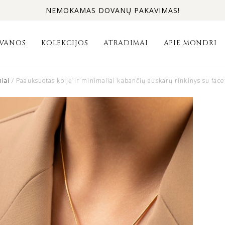
NEMOKAMAS DOVANŲ PAKAVIMAS!
VANOS
KOLEKCIJOS
ATRADIMAI
APIE MONDRI
iai
/ Paauksuotas koljė ir minimaliai kabančių auskarų rinkinys su face