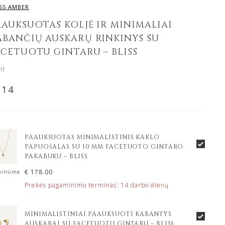
ISS AMBER
AAUKSUOTAS KOLJĖ IR MINIMALIAI
ABANČIŲ AUSKARŲ RINKINYS SU
ACETUOTU GINTARU – BLISS
nt
314
PAAUKSUOTAS MINIMALISTINIS KAKLO
PAPUOŠALAS SU 10 MM FACETUOTO GINTARO
PAKABUKU – BLISS
€
178.00
insime
Prekės pagaminimo terminas:
14 darbo dienų
MINIMALISTINIAI PAAUKSUOTI KABANTYS
AUSKARAI SU FACETUOTU GINTARU – BLISS