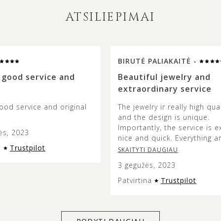
ATSILIEPIMAI
BIRUTĖ PALIAKAITĖ -
 good service and
Beautiful jewelry and
extraordinary service
ood service and original
The jewelry ir really high qual
and the design is unique.
Importantly, the service is e
ės, 2023
nice and quick. Everything a
a
Trustpilot
so fast and beautifully pack
SKAITYTI DAUGIAU
3 gegužės, 2023
Patvirtina
Trustpilot