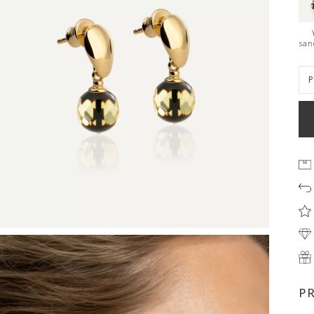
san
P