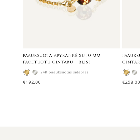
paauksuota apyrankė su 10 mm
paauks
facetuotu gintaru – bliss
gintar
24K paauksuotas sidabras
€
192.00
€
258.0