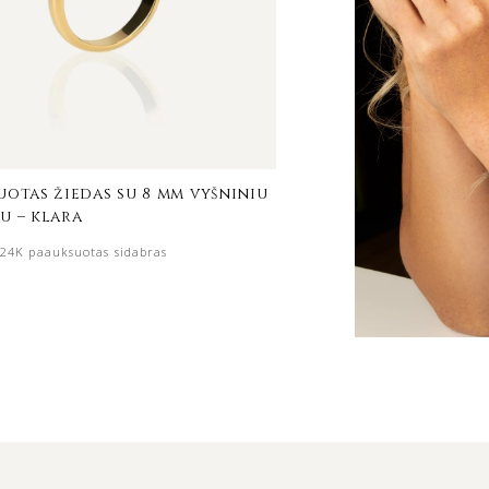
uotas žiedas su 8 mm vyšniniu
u – klara
24K paauksuotas sidabras
0