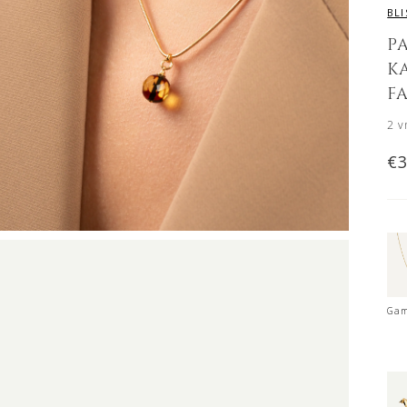
BL
P
K
F
2
v
€
Gam