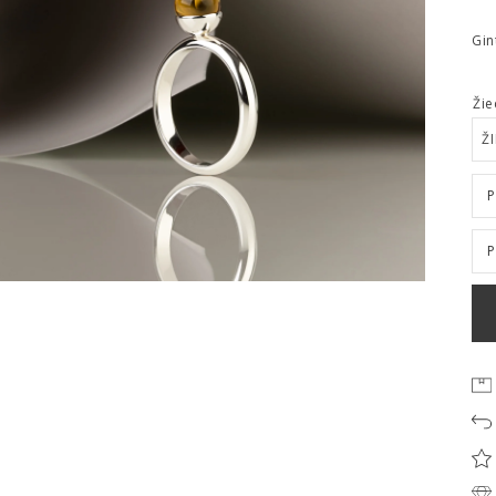
Gin
Žie
Ž
P