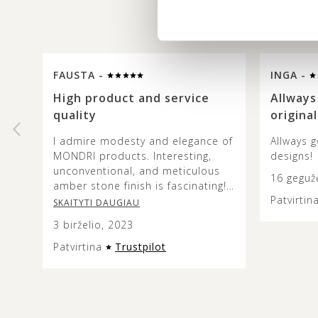
FAUSTA -
INGA -
High product and service
Allways
quality
original
I admire modesty and elegance of
Allways g
MONDRI products. Interesting,
designs!
unconventional, and meticulous
16 geguž
amber stone finish is fascinating!
Patvirtin
The colours and combinations are
SKAITYTI DAUGIAU
truly beautiful and it’s lovely to
3 birželio, 2023
see how the metal design does
not overshadow the beauty of the
Patvirtina
Trustpilot
amber stone. This jewellery is
versatile and modern looking, and
the presentation of it is very
aesthetic so it can make an