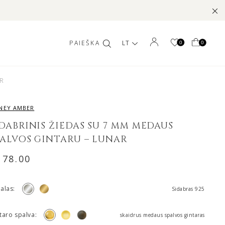
LT
0
0
AR
NEY AMBER
IDABRINIS ŽIEDAS SU 7 MM MEDAUS
PALVOS GINTARU – LUNAR
178.00
alas:
Sidabras 925
taro spalva:
skaidrus medaus spalvos gintaras