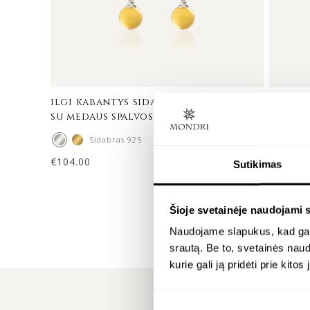
ilgi kabantys sidabriniai auskarai
sidabr
su medaus spalvos gintaru – lunar
medaus
Sidabras 925
€
104.00
€
58.00
Sutikimas
Šioje svetainėje naudojami 
Naudojame slapukus, kad galė
srautą. Be to, svetainės nau
kurie gali ją pridėti prie kit