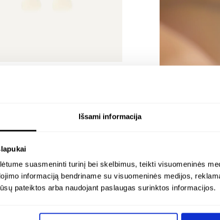
nu
No
pir
Da
Si
iniai pakabukai auskarams su
apvalūs sidabriniai au
 spalvos gintaru – lunar
Sidabras 925
Sidabras 925
€
58.00
Išsami informacija
slapukai
tume suasmeninti turinį bei skelbimus, teikti visuomeninės medij
dojimo informaciją bendriname su visuomeninės medijos, reklamav
os jūsų pateiktos arba naudojant paslaugas surinktos informacijos.