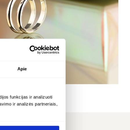
matytus vartojimo mokesčius sumoka prekės gavėjas.
rint sužinoti platesnę informaciją apie muito mokesčius,
kėjas turi kreiptis į savo šalies muitinę.
ugiau informacijos apie pristatymo sąlygas rasite
untimas
.
skarai – hoop
sidabrinis minimalistinis kaklo
papuošalas su 8 mm medaus spalvos
gintaro pakabuku – lunar
Sidabras 925
Apie
€
114.00
os funkcijas ir analizuoti
imo ir analizės partneriais,