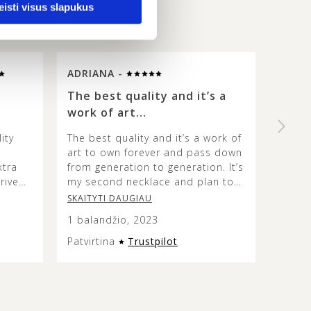
eisti visus slapukus
ADRIANA -
SUE 
The best quality and it’s a
High 
work of art…
beaut
ity
The best quality and it’s a work of
I rece
art to own forever and pass down
was d
xtra
from generation to generation. It’s
probl
rrived
my second necklace and plan to
This o
aged.
continue getting timeless pieces
specia
SKAITYTI DAUGIAU
SKAIT
from them. If you love amber, this
yellow
1 balandžio, 2023
23 ko
is the place. ♥️
stone 
differ
Patvirtina
Trustpilot
Patvir
a kind
in the
The c
well w