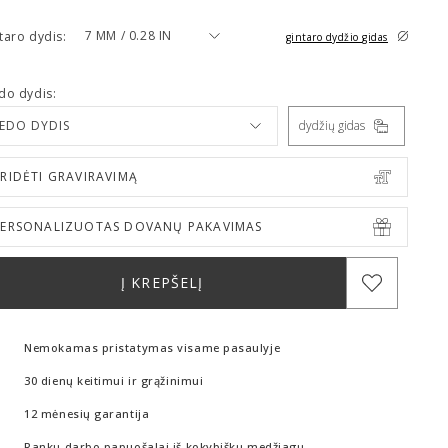
7 MM / 0.28 IN
taro dydis:
gintaro dydžio gidas
do dydis:
IEDO DYDIS
dydžių gidas
RIDĖTI GRAVIRAVIMĄ
PERSONALIZUOTAS DOVANŲ PAKAVIMAS
Į KREPŠELĮ
Nemokamas pristatymas visame pasaulyje
30 dienų keitimui ir grąžinimui
12 mėnesių garantija
Rankų darbo papuošalai iš kokybiškų medžiagų