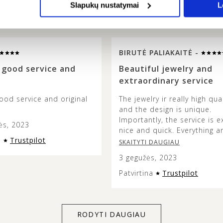
ATSILIEPIMAI
Slapukų nustatymai
L
BIRUTĖ PALIAKAITĖ -
 good service and
Beautiful jewelry and
extraordinary service
ood service and original
The jewelry ir really high qual
and the design is unique.
Importantly, the service is e
ės, 2023
nice and quick. Everything a
a
Trustpilot
so fast and beautifully pack
SKAITYTI DAUGIAU
3 gegužės, 2023
Patvirtina
Trustpilot
RODYTI DAUGIAU