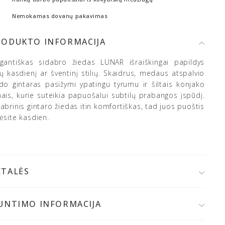
Nemokamas dovanų pakavimas
RODUKTO INFORMACIJA
egantiškas sidabro žiedas LUNAR išraiškingai papildys
ų kasdienį ar šventinį stilių. Skaidrus, medaus atspalvio
edo gintaras pasižymi ypatingu tyrumu ir šiltais konjako
nais, kurie suteikia papuošalui subtilų prabangos įspūdį.
abrinis gintaro žiedas itin komfortiškas, tad juos puoštis
ėsite kasdien.
ETALĖS
925 prabos sidabras
altijos gintaras
IUNTIMO INFORMACIJA
Spalva: skaidri geltona/medaus
 užsakymo patvirtinimo,
papuošalą išsiųsime per 1-2
Gintaro skersmuo: ~ 7 mm