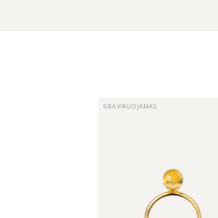
excellent gift. Service quality was
exceptional too – customer
support listens to and acts on
client’s individual needs. Thank
you for everything MONDRI.
GRAVIRUOJAMAS