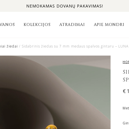
NEMOKAMAS DOVANŲ PAKAVIMAS!
VANOS
KOLEKCIJOS
ATRADIMAI
APIE MONDRI
iai žiedai
/ Sidabrinis žiedas su 7 mm medaus spalvos gintaru – LUN
HO
S
S
€
Met
Gin