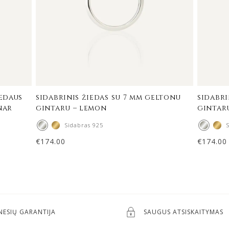
medaus
sidabrinis žiedas su 7 mm geltonu
sidabri
nar
gintaru – lemon
gintar
Sidabras 925
€
174.00
€
174.00
NESIŲ GARANTIJA
SAUGUS ATSISKAITYMAS